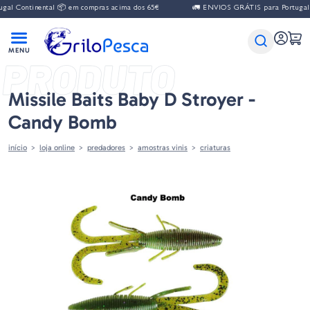
l Continental 📦 em compras acima dos 65€
🚛 ENVIOS GRÁTIS para Portugal Co
PRODUTO
Missile Baits Baby D Stroyer -
Candy Bomb
início
loja online
predadores
amostras vinis
criaturas