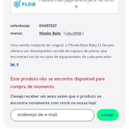
Fracione o seu pagamento a partir de 50,00
€
referência:
014157027
marca:
Missile Baits
[
info GPSR
]
Identificação do fabricante e/ou empresa responsável da venda na União
Europeia, dos produtos da marca, conforme requerido no Regulamento
Uma versão reduzida do original, o Missile Baits Baby D Stroyer
Geral sobre a Segurança dos Produtos (GPSR):
oferece um desempenho versátil de captura de peixes que
encontrará um lar na caixa de equipamento de cada pescador.
Construído em torno de um corpo inspirado em castor, o Missile
+
ler
Baits Baby D Stroyer move grandes quantidades de água com
duas garras enormes, uma construção nervurada e apêndices
Este produto não se encontra disponível para
agitados, garantindo que seja notado no ambiente mal iluminado
sob a vegetação.
compra de momento
Deseja receber um aviso assim que o produto se
-Modelo: MBBDS5
encontre novamente com stock na nossa loja?
-Tamanho: 5"
-Quantidade: 10 Uds/Blister
enviar