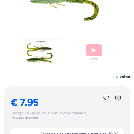
voltar
€ 7.95
Taxa legal em vigor incluído. Despesas de envio calculadas na
finalização da compra.