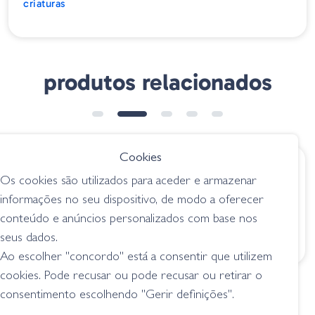
criaturas
produtos relacionados
Cookies
€ 6.65
€ 12.70
Os cookies são utilizados para aceder e armazenar
Amostra Freaky Flex
Gary Yamamoto
informações no seu dispositivo, de modo a oferecer
02 Watermelon Red
Yamatanuki - 921
conteúdo e anúncios personalizados com base nos
/ Black Flake
Brown Purple
Laminate
seus dados.
criaturas
criaturas
Ao escolher "concordo" está a consentir que utilizem
cookies. Pode recusar ou pode recusar ou retirar o
consentimento escolhendo "Gerir definições".