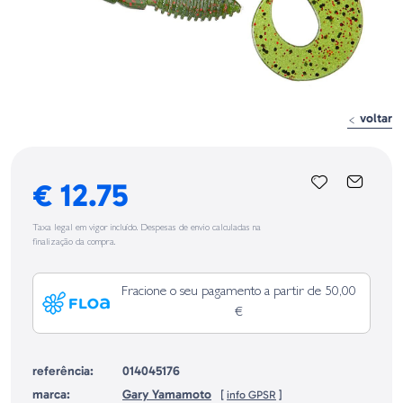
voltar
€ 12.75
Taxa legal em vigor incluído. Despesas de envio calculadas na
finalização da compra.
Fracione o seu pagamento a partir de 50,00
€
referência:
014045176
marca:
Gary Yamamoto
[
info GPSR
]