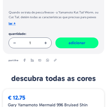
Identificação do fabricante e/ou empresa responsável da venda na União
Europeia, dos produtos da marca, conforme requerido no Regulamento
Geral sobre a Segurança dos Produtos (GPSR):
Quando se trata de pesca finesse - a Yamamoto Kut Tail Worm, ou
Cut Tail, detém todas as características que precisas para peixes
suspensos e inativos. O desenho único da sua cauda produz um
+
ler
efeito subtil e perfeito para técnicas finesse como o Drop-Shot.
quantidade:
adicionar
partilhe
descubra todas as cores
€ 12.75
Gary Yamamoto Mermaid 996 Bruised Shin