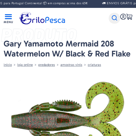
ara Portugal Continental 📦 em compras acima dos 65€
🚛 ENVIOS GRÁTIS para
PRODUTO
Gary Yamamoto Mermaid 208
Watermelon W/ Black & Red Flake
início
loja online
predadores
amostras vinis
criaturas