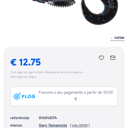
voltar
€ 12.75
Taxa legal em vigor incluído. Despesas de envio calculadas na
finalização da compra.
Fracione o seu pagamento a partir de 50,00
€
referência:
014045174
marca:
Gary Yamamoto
[
info GPSR
]