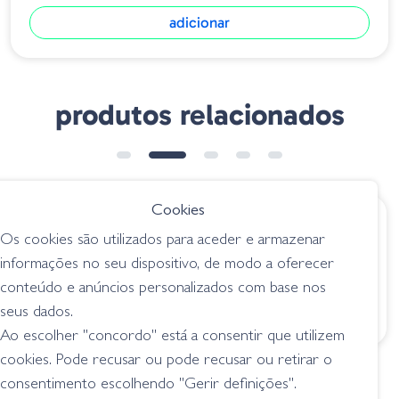
adicionar
produtos relacionados
Cookies
€ 9.95
€ 10.30
desde
desde
Os cookies são utilizados para aceder e armazenar
Bull Flat - 12 Green
Fish Arrow Heavy
informações no seu dispositivo, de modo a oferecer
Pumpkin
Poop - 10 Green
conteúdo e anúncios personalizados com base nos
Pumpkin
criaturas
Red/Orange
seus dados.
criaturas
Ao escolher "concordo" está a consentir que utilizem
cookies. Pode recusar ou pode recusar ou retirar o
consentimento escolhendo "Gerir definições".