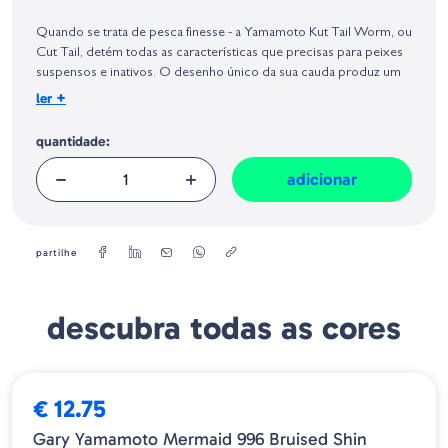
Identificação do fabricante e/ou empresa responsável da venda na União
Europeia, dos produtos da marca, conforme requerido no Regulamento
Quando se trata de pesca finesse - a Yamamoto Kut Tail Worm, ou
Geral sobre a Segurança dos Produtos (GPSR):
Cut Tail, detém todas as características que precisas para peixes
suspensos e inativos. O desenho único da sua cauda produz um
efeito subtil e perfeito para técnicas finesse como o Drop-Shot.
+
ler
quantidade:
adicionar
partilhe
descubra todas as cores
€ 12.75
Gary Yamamoto Mermaid 996 Bruised Shin