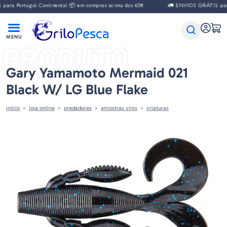
ra Portugal Continental 📦 em compras acima dos 65€
🚛 ENVIOS GRÁTIS para 
PRODUTO
Gary Yamamoto Mermaid 021
Black W/ LG Blue Flake
início
loja online
predadores
amostras vinis
criaturas