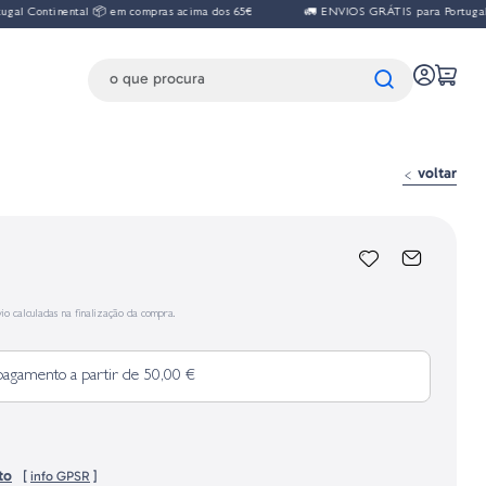
tinental 📦 em compras acima dos 65€
🚛 ENVIOS GRÁTIS para Portugal Contine
voltar
io calculadas na finalização da compra.
pagamento a partir de 50,00 €
to
[
info GPSR
]