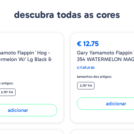
descubra todas as cores
5
€ 12.75
amoto Flappin´Hog -
Gary Yamamoto Flappin
rmelon W/ Lg Black &
354 WATERMELON MAG
criaturas
tamanhos dos artigos:
 artigos:
3.75" FH
3.75" FH
adicionar
adicionar