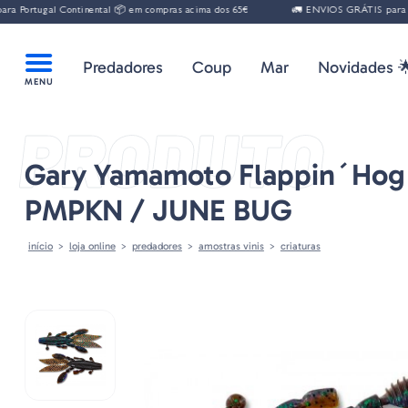
gal Continental 📦 em compras acima dos 65€
🚛 ENVIOS GRÁTIS para Portugal 
Predadores
Coup
Mar
Novidades 
PRODUTO
Gary Yamamoto Flappin´Hog
PMPKN / JUNE BUG
início
loja online
predadores
amostras vinis
criaturas