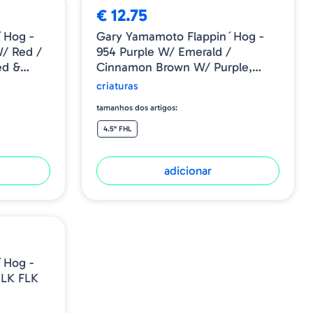
€ 12.75
´Hog -
Gary Yamamoto Flappin´Hog -
/ Red /
954 Purple W/ Emerald /
ed &
Cinnamon Brown W/ Purple,
Blue & Emerald Laminate
criaturas
tamanhos dos artigos:
4.5" FHL
adicionar
´Hog -
LK FLK