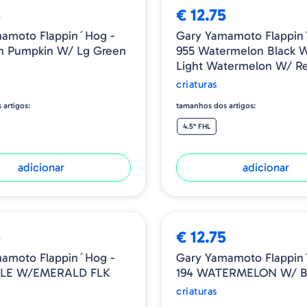
5
€ 12.75
amoto Flappin´Hog -
Gary Yamamoto Flappin
n Pumpkin W/ Lg Green
955 Watermelon Black W
Light Watermelon W/ R
Black Laminate
criaturas
 artigos:
tamanhos dos artigos:
4.5" FHL
adicionar
adicionar
5
€ 12.75
amoto Flappin´Hog -
Gary Yamamoto Flappin
PLE W/EMERALD FLK
194 WATERMELON W/ B
criaturas