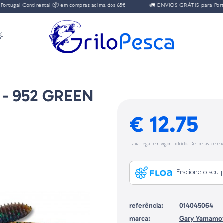
Continental 📦 em compras acima dos 65€
🚛 ENVIOS GRÁTIS para Portugal Con

 - 952 GREEN
€ 12.75
Taxa legal em vigor incluído. Despesas de env
Fracione o seu 
referência:
014045064
marca:
Gary Yamamo