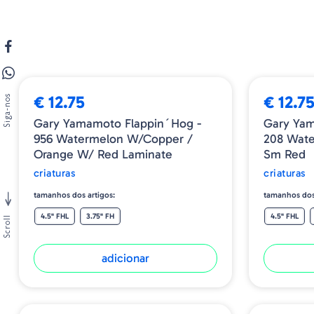
€ 12.75
€ 12.7
Siga-nos
Gary Yamamoto Flappin´Hog -
Gary Yam
956 Watermelon W/Copper /
208 Wate
Orange W/ Red Laminate
Sm Red
criaturas
criaturas
tamanhos dos artigos:
tamanhos dos
4.5" FHL
3.75" FH
4.5" FHL
Scroll
adicionar