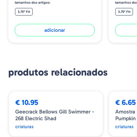
tamanhos dos artigos:
tamanhos dos
3.75" FH
3.75" FH
adicionar
produtos relacionados
€ 10.95
€ 6.65
Geecrack Bellows Gill Swimmer -
Amostra 
268 Electric Shad
Pumpkin
criaturas
criaturas