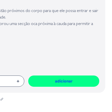
presa responsável da venda na União Europeia, dos produtos da marca,
Geral sobre a Segurança dos Produtos (GPSR):
stão próximos do corpo para que ele possa entrar e sair
ade.
ou uma secção oca próxima à cauda para permitir a
través da isca.
n 'Hog faz dele um artificial perfeito para flipping e
adicionar