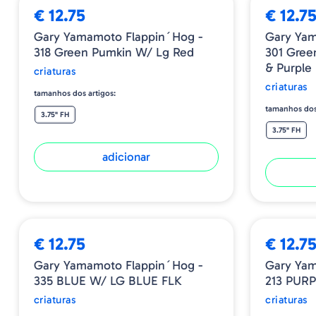
€ 12.75
€ 12.7
Gary Yamamoto Flappin´Hog -
Gary Yam
318 Green Pumkin W/ Lg Red
301 Gree
& Purple
criaturas
criaturas
tamanhos dos artigos:
tamanhos dos
3.75" FH
3.75" FH
adicionar
€ 12.75
€ 12.7
Gary Yamamoto Flappin´Hog -
Gary Yam
335 BLUE W/ LG BLUE FLK
213 PUR
criaturas
criaturas