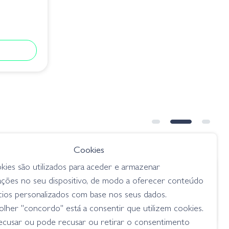
Cookies
kies são utilizados para aceder e armazenar
€ 7.80
ações no seu dispositivo, de modo a oferecer conteúdo
434 Blue
Zoom Tiny Brush Hog 055-019
cios personalizados com base nos seus dados.
Watermelon Seed
lher "concordo" está a consentir que utilizem cookies.
criaturas
ecusar ou pode recusar ou retirar o consentimento