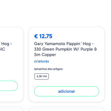
€ 12.75
´Hog -
Gary Yamamoto Flappin´Hog -
IC
330 Green Pumpkin W/ Purple &
Sm Copper
criaturas
tamanhos dos artigos:
3.75" FH
adicionar