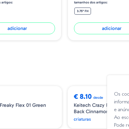
 artigos:
tamanhos dos artigos:
3.75" FH
adicionar
adicionar
NOVIDADE
➕ OPÇÕES
Os coo
€ 8.10
desde
inform
Freaky Flex 01 Green
Keitech Crazy Flapper - 
e anún
Back Cinnamon
Ao esco
criaturas
Pode r