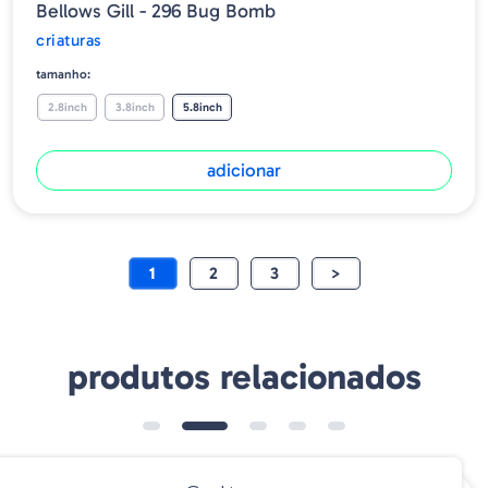
Bellows Gill - 296 Bug Bomb
criaturas
tamanho:
2.8inch
3.8inch
5.8inch
adicionar
1
2
3
>
produtos relacionados