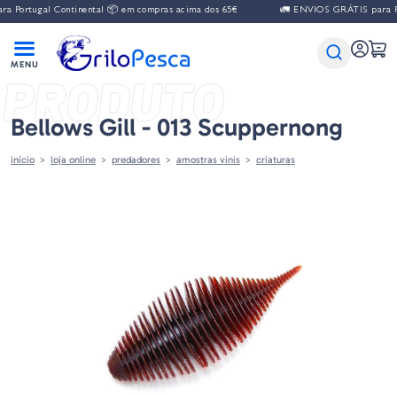
ugal Continental 📦 em compras acima dos 65€
🚛 ENVIOS GRÁTIS para Portugal
PRODUTO
Bellows Gill - 013 Scuppernong
início
loja online
predadores
amostras vinis
criaturas