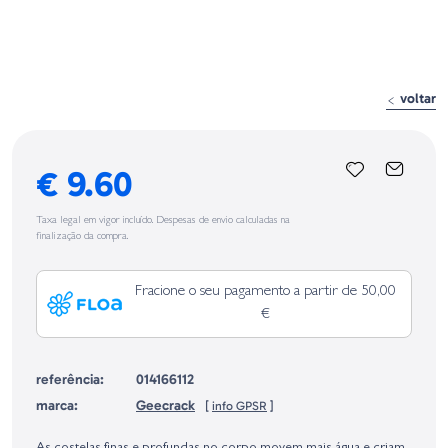
voltar
€ 9.60
Taxa legal em vigor incluído. Despesas de envio calculadas na
finalização da compra.
Fracione o seu pagamento a partir de 50,00
€
referência:
014166112
marca:
Geecrack
[
info GPSR
]
Identificação do fabricante e/ou empresa responsável da venda na União
Europeia, dos produtos da marca, conforme requerido no Regulamento