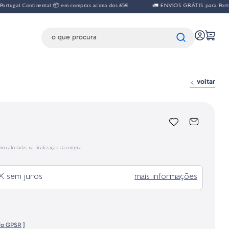
ugal Continental 📦 em compras acima dos 65€
🚛 ENVIOS GRÁTIS para Portugal
voltar
io calculadas na finalização da compra.
X sem juros
mais informações
fo GPSR
]