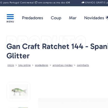
ra Portugal Continental 📦 em compras acima dos 65€
🚛 ENVIOS GRÁTIS para 
Predadores
Coup
Mar
Novidades 
PRODUTO
Gan Craft Ratchet 144 - Span
Glitter
início
loja online
predadores
amostras rigidas
swimbaits