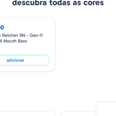
descubra todas as cores
da água, salinidade e o ta
também podem adicionar ad
swimbait afunde mais prof
carretos de alta velocida
00
Ratchet inaugura a próxim
 Ratchet 184 - Gan-11
design especializado em aç
ll Mouth Bass
Gan Craft
Tama
Ratchet 144
144mm
adicionar