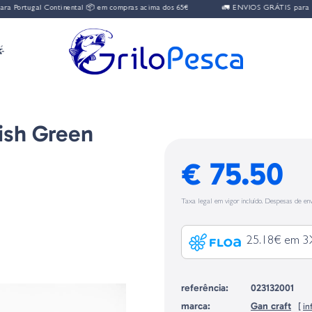
Portugal Continental 📦 em compras acima dos 65€
🚛 ENVIOS GRÁTIS para Port

ish Green
€ 75.50
Taxa legal em vigor incluído. Despesas de env
25.18€ em 3
referência:
023132001
marca:
Gan craft
[
in