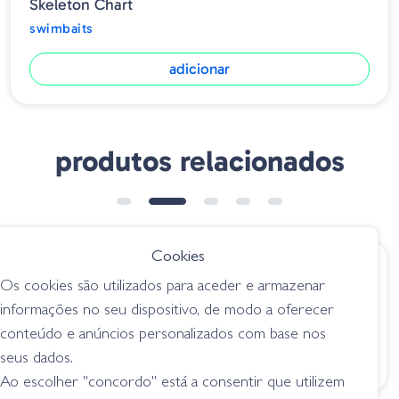
Skeleton Chart
swimbaits
adicionar
produtos relacionados
NOVIDADE
➕ OPÇÕES
Cookies
€ 53.50
€ 26.95
Os cookies são utilizados para aceder e armazenar
Amostra Silent Killer
Googan Baits Glizzy
informações no seu dispositivo, de modo a oferecer
145 Flash Carp 01
Glide - Grass Carp
conteúdo e anúncios personalizados com base nos
swimbaits
swimbaits
seus dados.
Ao escolher "concordo" está a consentir que utilizem