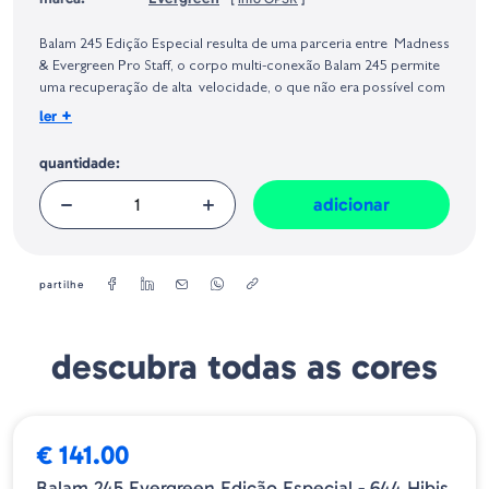
Identificação do fabricante e/ou empresa responsável da venda na União
Europeia, dos produtos da marca, conforme requerido no Regulamento
Balam 245 Edição Especial resulta de uma parceria entre Madness
Geral sobre a Segurança dos Produtos (GPSR):
& Evergreen Pro Staff, o corpo multi-conexão Balam 245 permite
uma recuperação de alta velocidade, o que não era possível com
amostras gigantes até agora, e mantém uma postura de natação
+
ler
estável mesmo em enrolamento de alta velocidade.
quantidade:
Tipo - Floating
Tamanho - 24.5 cm
adicionar
Peso - 107 grs
partilhe
descubra todas as cores
€ 141.00
Balam 245 Evergreen Edição Especial - 644 Hibis