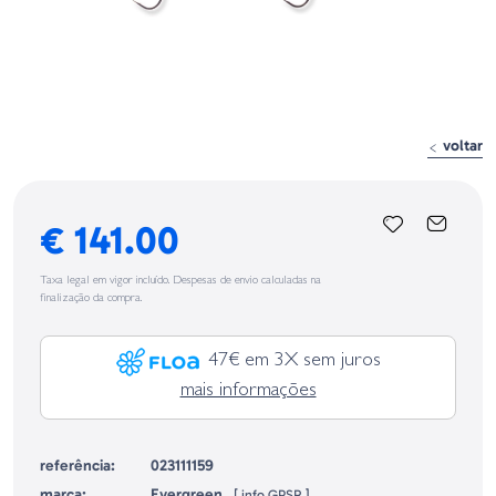
voltar
€ 141.00
Taxa legal em vigor incluído. Despesas de envio calculadas na
finalização da compra.
47€ em 3X sem juros
mais informações
referência:
023111159
marca:
Evergreen
[
info GPSR
]