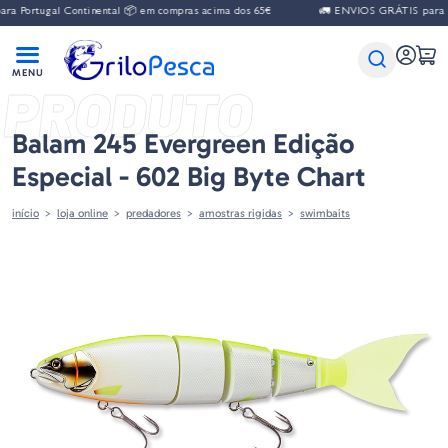
 Portugal Continental 📦 em compras acima dos 65€
🚛 ENVIOS GRÁTIS para Por
PRODUTO
Balam 245 Evergreen Edição
Especial - 602 Big Byte Chart
início
loja online
predadores
amostras rigidas
swimbaits