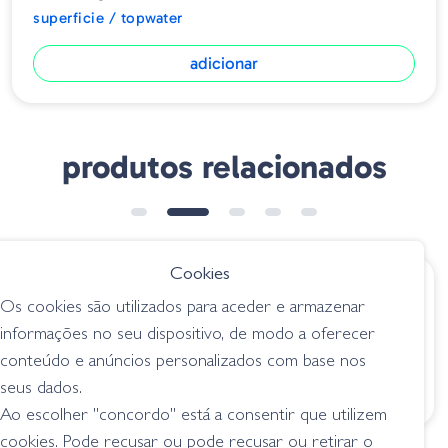
superficie / topwater
adicionar
produtos relacionados
➕ OPÇÕES
Cookies
€ 34.80
€ 32.95
Os cookies são utilizados para aceder e armazenar
Pompadour Army
Jackall Pompadour
informações no seu dispositivo, de modo a oferecer
Green Camouflage
Jr. - IS Black
conteúdo e anúncios personalizados com base nos
Pirarucu
superficie / topwater
seus dados.
superficie / topwater
Ao escolher "concordo" está a consentir que utilizem
cookies. Pode recusar ou pode recusar ou retirar o