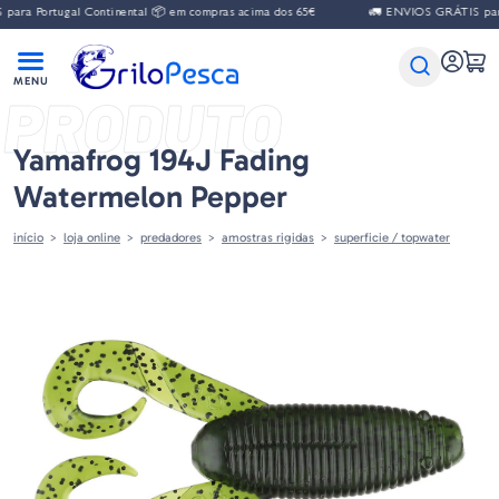
ra Portugal Continental 📦 em compras acima dos 65€
🚛 ENVIOS GRÁTIS para 
PRODUTO
Yamafrog 194J Fading
Watermelon Pepper
início
loja online
predadores
amostras rigidas
superficie / topwater