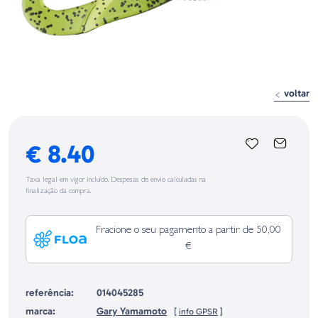
voltar
€ 8.40
Taxa legal em vigor incluído. Despesas de envio calculadas na
finalização da compra.
Fracione o seu pagamento a partir de 50,00
€
referência:
014045285
marca:
Gary Yamamoto
[
info GPSR
]