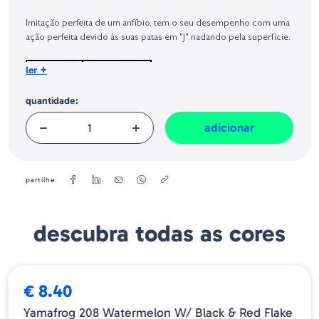
Identificação do fabricante e/ou empresa responsável da venda na União
Europeia, dos produtos da marca, conforme requerido no Regulamento
Imitação perfeita de um anfíbio, tem o seu desempenho com uma
Geral sobre a Segurança dos Produtos (GPSR):
ação perfeita devido às suas patas em "J" nadando pela superfície.
+
ler
quantidade:
adicionar
partilhe
descubra todas as cores
€ 8.40
Yamafrog 208 Watermelon W/ Black & Red Flake