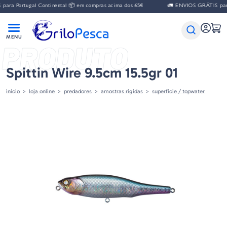
ara Portugal Continental 📦 em compras acima dos 65€
🚛 ENVIOS GRÁTIS para 
PRODUTO
Spittin Wire 9.5cm 15.5gr 01
início
loja online
predadores
amostras rigidas
superficie / topwater