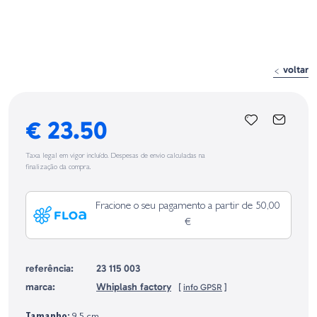
voltar
€ 23.50
Taxa legal em vigor incluído. Despesas de envio calculadas na
finalização da compra.
Fracione o seu pagamento a partir de 50,00
€
referência:
23 115 003
marca:
Whiplash factory
[
info GPSR
]
Identificação do fabricante e/ou empresa responsável da venda na União
Europeia, dos produtos da marca, conforme requerido no Regulamento