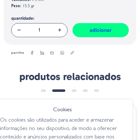
Tamanho:
9.5 cm
Geral sobre a Segurança dos Produtos (GPSR):
Peso:
15,5 gr
quantidade:
adicionar
partilhe
produtos relacionados
➕ OPÇÕES
Cookies
€ 16.50
€ 12.95
Os cookies são utilizados para aceder e armazenar
Heddon Feather
Arbogast Hula
informações no seu dispositivo, de modo a oferecer
Dressed Super
Popper - Coach
conteúdo e anúncios personalizados com base nos
Spook Jr. - Clear
Dog/Orange Belly