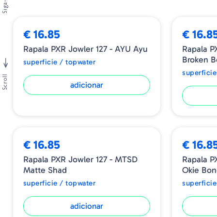
Siga-nos
BESTSELLE
€ 16.85
€ 16.8
Rapala PXR Jowler 127 - AYU Ayu
Rapala P
Broken 
superficie / topwater
superficie
Scroll
adicionar
€ 16.85
€ 16.8
Rapala PXR Jowler 127 - MTSD
Rapala P
Matte Shad
Okie Bo
superficie / topwater
superficie
adicionar