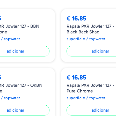
R
Indicado para a pesca de b
5
€ 16.85
Anzóis triplos VMC® RedL
XR Jowler 127 - BBN
Rapala PXR Jowler 127 
Bone
Black Back Shad
Tamanho - 127mm
 / topwater
superficie / topwater
Peso - 26gr
adicionar
adicionar
BESTSELLER
5
€ 16.85
XR Jowler 127 - OKBN
Rapala PXR Jowler 127 -
ne
Pure Chrome
 / topwater
superficie / topwater
adicionar
adicionar