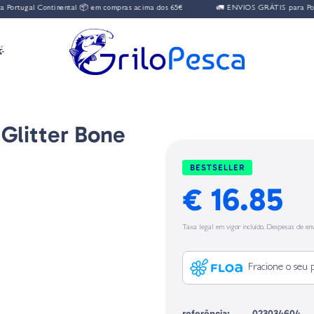
tugal Continental 📦 em compras acima dos 65€
🚛 ENVIOS GRÁTIS para Portug

Glitter Bone
BESTSELLER
€ 16.85
Taxa legal em vigor incluído. Despesas de env
Fracione o seu 
referência:
023034604