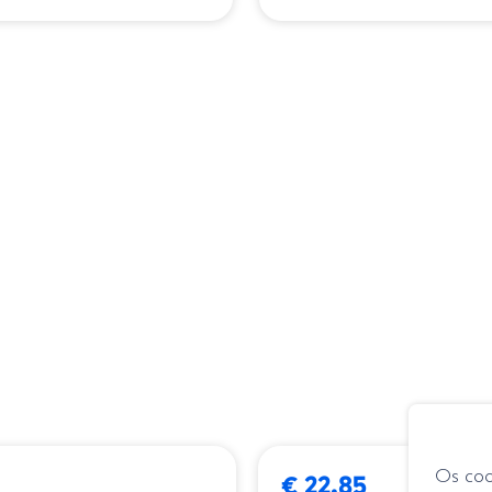
➕ OPÇÕES
Os coo
€ 22.85