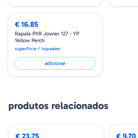
€ 16.85
Rapala PXR Jowler 127 - YP
Yellow Perch
superficie / topwater
adicionar
produtos relacionados
ESGOTADO
➕ OPÇÕES
➕ OPÇÕES
€ 23.75
€ 9.70