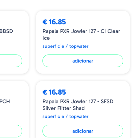
➕ OPÇÕES
ass, diversas espécies e água doce
€ 16.85
ine Series 1X com curvatura arredondada
- BBSD
Rapala PXR Jowler 127 - CI Clear
Ice
superficie / topwater
adicionar
BESTSELLER
€ 16.85
 PCH
Rapala PXR Jowler 127 - SFSD
Silver Flitter Shad
superficie / topwater
adicionar