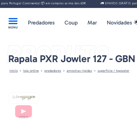
 Portugal Continental 📦 em compras acima dos 65€
🚛 ENVIOS GRÁTIS para Por
Predadores
Coup
Mar
Novidades 
PRODUTO
Rapala PXR Jowler 127 - GBN 
início
loja online
predadores
amostras rigidas
superficie / topwater