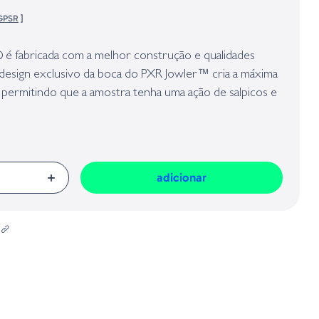
 GPSR
]
presa responsável da venda na União Europeia, dos produtos da marca,
Geral sobre a Segurança dos Produtos (GPSR):
 é fabricada com a melhor construção e qualidades
 design exclusivo da boca do PXR Jowler™ cria a máxima
 permitindo que a amostra tenha uma ação de salpicos e
ualquer velocidade. O rattle de dupla frequência atrai a
orciona lançamentos precisos e ultralongos. Equipada
edLine Series® e cauda traseira com penas brilhantes,
 de superfície completa para a captura de peixe.
adicionar
ngo
ia
ada vigorosa