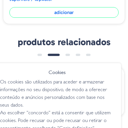
adicionar
produtos relacionados
ESGOTADO
ESGOTADO
➕ OPÇÕES
Cookies
€ 9.85
€ 23.75
Os cookies são utilizados para aceder e armazenar
Amostra Jitterbug
Megabass Karashi -
informações no seu dispositivo, de modo a oferecer
G600-508
HT Setsuki Chiayu
conteúdo e anúncios personalizados com base nos
superficie / topwater
superficie / topwater
seus dados.
Ao escolher "concordo" está a consentir que utilizem
cookies. Pode recusar ou pode recusar ou retirar o