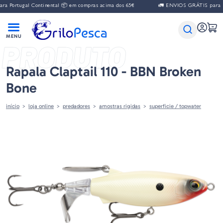
 Portugal Continental 📦 em compras acima dos 65€
🚛 ENVIOS GRÁTIS para Por
PRODUTO
Rapala Claptail 110 - BBN Broken
Bone
início
loja online
predadores
amostras rigidas
superficie / topwater