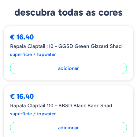
Amostra de superfície Splash-n'-Recover
descubra todas as cores
Indicado para o bass e diversas espécies de água doce
Anzóis triplos híbridos VMC® Black Nickel 1X Strong
€ 16.40
Tamanho - 110mm
Rapala Claptail 110 - GGSD Green Gizzard Shad
Peso - 24.80gr
superficie / topwater
adicionar
€ 16.40
Rapala Claptail 110 - BBSD Black Back Shad
superficie / topwater
adicionar