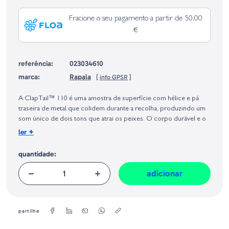
Fracione o seu pagamento a partir de 50,00
€
referência:
023034610
marca:
Rapala
[
info GPSR
]
Identificação do fabricante e/ou empresa responsável da venda na União
Europeia, dos produtos da marca, conforme requerido no Regulamento
A ClapTail™ 110 é uma amostra de superfície com hélice e pá
Geral sobre a Segurança dos Produtos (GPSR):
traseira de metal que colidem durante a recolha, produzindo um
som único de dois tons que atrai os peixes. O corpo durável e o
peso equilibrado garantem lançamentos longos e um
+
ler
recolhimento constante, enquanto o spinner incorporado na
barriga reduz a alavancagem para manter os peixes presos.
quantidade:
Corpo em plástico durável
adicionar
Lâmina traseira em aço inoxidável
Design de lâmina dupla colidindo
partilhe
Destrocedor para anzol frontal