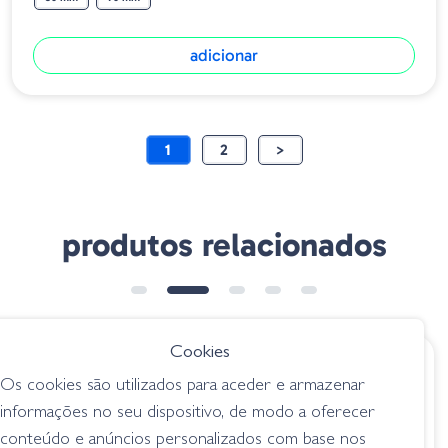
adicionar
1
2
>
produtos relacionados
➕ OPÇÕES
Cookies
€ 16.50
€ 19.95
Os cookies são utilizados para aceder e armazenar
Heddon Feather
Lucky Craft Gunfish
informações no seu dispositivo, de modo a oferecer
Dressed Super
95 - Ghost Pearl
conteúdo e anúncios personalizados com base nos
Spook Jr. - Clear
Ayu