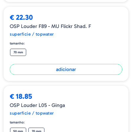
€ 22.30
OSP Louder F89 - MU Flickr Shad. F
superficie / topwater
tamanho:
70 mm
adicionar
€ 18.85
OSP Louder L05 - Ginga
superficie / topwater
tamanho:
50 mm
70 mm