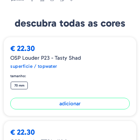
descubra todas as cores
➕ OPÇÕES
€ 22.30
OSP Louder P23 - Tasty Shad
superficie / topwater
tamanho:
70 mm
adicionar
€ 22.30