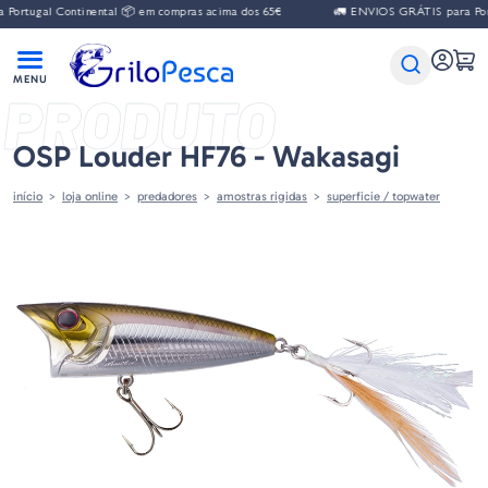
al Continental 📦 em compras acima dos 65€
🚛 ENVIOS GRÁTIS para Portugal C
PRODUTO
OSP Louder HF76 - Wakasagi
início
loja online
predadores
amostras rigidas
superficie / topwater