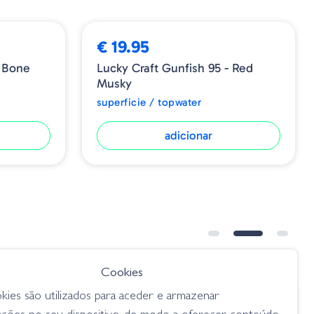
€ 19.95
- Bone
Lucky Craft Gunfish 95 - Red
Musky
superficie / topwater
adicionar
➕ OPÇÕES
Cookies
kies são utilizados para aceder e armazenar
€ 16.50