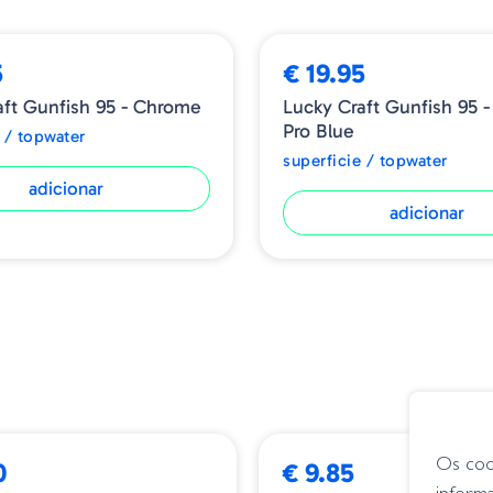
5
€ 19.95
aft Gunfish 95 - Chrome
Lucky Craft Gunfish 95 
Pro Blue
 / topwater
superficie / topwater
adicionar
adicionar
R
➕ OPÇÕES
ESGOTADO
Os coo
0
€ 9.85