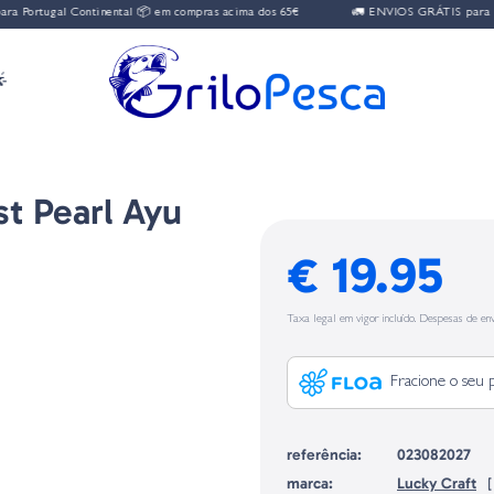
Portugal Continental 📦 em compras acima dos 65€
🚛 ENVIOS GRÁTIS para Port

st Pearl Ayu
€ 19.95
Taxa legal em vigor incluído. Despesas de env
Fracione o seu 
referência:
023082027
marca:
Lucky Craft