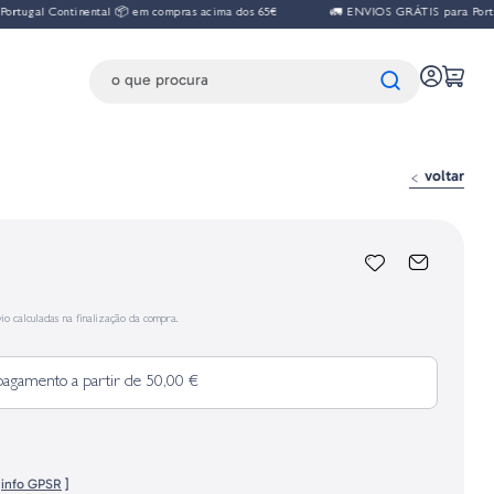
ugal Continental 📦 em compras acima dos 65€
🚛 ENVIOS GRÁTIS para Portuga
voltar
io calculadas na finalização da compra.
pagamento a partir de 50,00 €
[
info GPSR
]