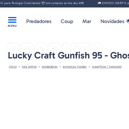
ara Portugal Continental 📦 em compras acima dos 65€
🚛 ENVIOS GRÁTIS para 
Predadores
Coup
Mar
Novidades 
PRODUTO
Lucky Craft Gunfish 95 - Gho
início
loja online
predadores
amostras rigidas
superficie / topwater