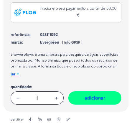
Fracione o seu pagamento a partir de 50,00
€
referência:
023111092
marca:
Evergreen
[
info GPSR
]
Identificação do fabricante e/ou empresa responsável da venda na União
Europeia, dos produtos da marca, conforme requerido no Regulamento
Showerblows é uma amostra para pesquisa de águas superficiais
Geral sobre a Segurança dos Produtos (GPSR):
projetada por Morizo Shimizu que possui todos os recursos de
primeira classe. A forma da boca e o lado plano do corpo criam
fortes bolhas de água. Dentro do corpo, há bolas de tungstênio de
+
ler
grande diâmetro que, juntamente com bolhas de água, atraem os
predadores mesmo à distância. Graças à sua dimênsão e
quantidade:
disposição dos pesos internos adequadamente equilibrados, os
Showerblows permite longas projecções e exploram uma grande
adicionar
área de pesca, mesmo com ventos cruzados.
Tamanho: 12,5 cm
Peso: 26 g
partilhe
Tipo: Flotoante / Topwater