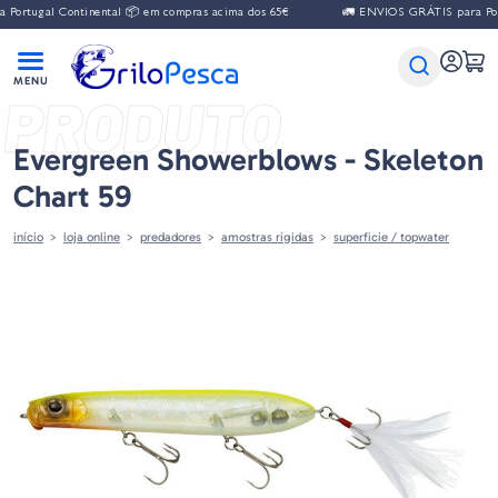
al Continental 📦 em compras acima dos 65€
🚛 ENVIOS GRÁTIS para Portugal C
PRODUTO
Evergreen Showerblows - Skeleton
Chart 59
início
loja online
predadores
amostras rigidas
superficie / topwater