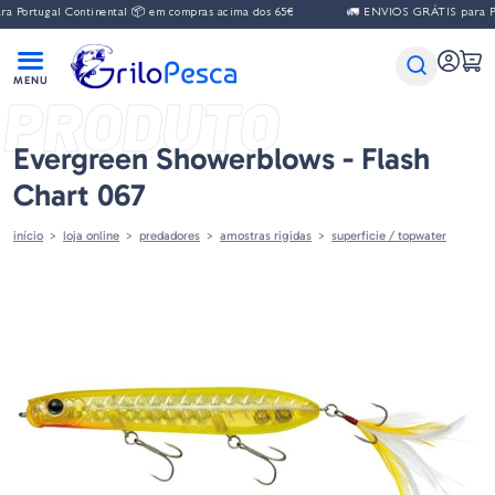
ugal Continental 📦 em compras acima dos 65€
🚛 ENVIOS GRÁTIS para Portugal
PRODUTO
Evergreen Showerblows - Flash
Chart 067
início
loja online
predadores
amostras rigidas
superficie / topwater