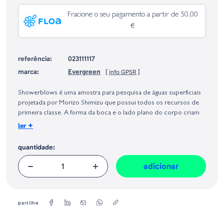
Fracione o seu pagamento a partir de 50,00
€
referência:
023111117
marca:
Evergreen
[
info GPSR
]
Identificação do fabricante e/ou empresa responsável da venda na União
Europeia, dos produtos da marca, conforme requerido no Regulamento
Showerblows é uma amostra para pesquisa de águas superficiais
Geral sobre a Segurança dos Produtos (GPSR):
projetada por Morizo Shimizu que possui todos os recursos de
primeira classe. A forma da boca e o lado plano do corpo criam
fortes bolhas de água. Dentro do corpo, há bolas de tungstênio de
+
ler
grande diâmetro que, juntamente com bolhas de água, atraem os
predadores mesmo à distância. Graças à sua dimênsão e
quantidade:
disposição dos pesos internos adequadamente equilibrados, os
Showerblows permite longas projecções e exploram uma grande
adicionar
área de pesca, mesmo com ventos cruzados.
Tamanho: 12,5 cm
Peso: 26 g
partilhe
Tipo: Flotoante / Topwater