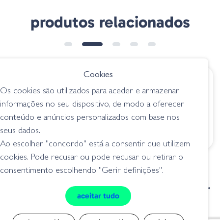
produtos relacionados
Cookies
€ 14.95
€ 58.75
Os cookies são utilizados para aceder e armazenar
Amostra Hollow
Evergreen Combat
informações no seu dispositivo, de modo a oferecer
Body Mouse 2"1/4
Rat - 602 Big Bite
conteúdo e anúncios personalizados com base nos
MHB60T404 Black
Chart
seus dados.
superficie / topwater
superficie / topwater
Ao escolher "concordo" está a consentir que utilizem
cookies. Pode recusar ou pode recusar ou retirar o
consentimento escolhendo "Gerir definições".
condições de venda
livro de reclamações
aceitar tudo
privacidade
cookies