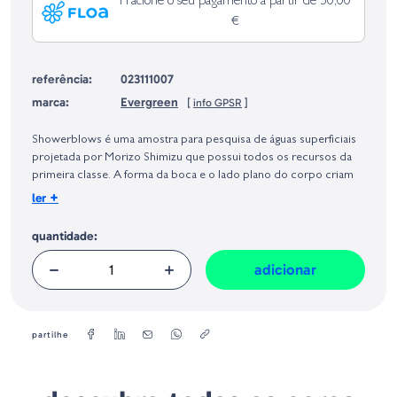
Fracione o seu pagamento a partir de 50,00
€
referência:
023111007
marca:
Evergreen
[
info GPSR
]
Identificação do fabricante e/ou empresa responsável da venda na União
Europeia, dos produtos da marca, conforme requerido no Regulamento
Showerblows é uma amostra para pesquisa de águas superficiais
Geral sobre a Segurança dos Produtos (GPSR):
projetada por Morizo Shimizu que possui todos os recursos da
primeira classe. A forma da boca e o lado plano do corpo criam
fortes bolhas de água. Dentro do corpo, há bolas de tungstênio de
+
ler
grande diâmetro que, juntamente com bolhas de água, atraem os
predadores mesmo à distância. Graças à sua dimênsão e
quantidade:
disposição dos pesos internos adequadamente equilibrados, o
Showerblows permite longas projecções e explora uma grande
adicionar
área de pesca, mesmo com ventos cruzados.
Tamanho: 15 cm
Peso: 44,5 g
partilhe
r
Tipo: Flotoante / Topwate