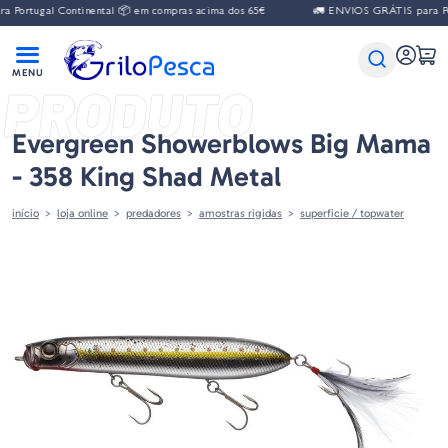
gal Continental 📦 em compras acima dos 65€
🚛 ENVIOS GRÁTIS para Portugal
PRODUTO
Evergreen Showerblows Big Mama
- 358 King Shad Metal
início
loja online
predadores
amostras rigidas
superficie / topwater