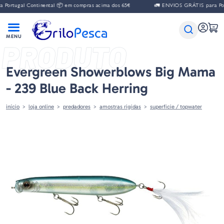
gal Continental 📦 em compras acima dos 65€
🚛 ENVIOS GRÁTIS para Portugal 
PRODUTO
Evergreen Showerblows Big Mama
- 239 Blue Back Herring
início
loja online
predadores
amostras rigidas
superficie / topwater