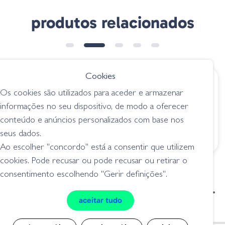
produtos relacionados
➕ OPÇÕES
Cookies
€ 21.85
€ 13.40
Os cookies são utilizados para aceder e armazenar
Evergreen
Team ARK
informações no seu dispositivo, de modo a oferecer
Showerblows
Topwater Blower
conteúdo e anúncios personalizados com base nos
Shorty - 067 Flash
TB115 - 30 Bone
Chart
seus dados.
superficie / topwater
superficie / topwater
Ao escolher "concordo" está a consentir que utilizem
cookies. Pode recusar ou pode recusar ou retirar o
consentimento escolhendo "Gerir definições".
condições de venda
livro de reclamações
aceitar tudo
privacidade
cookies