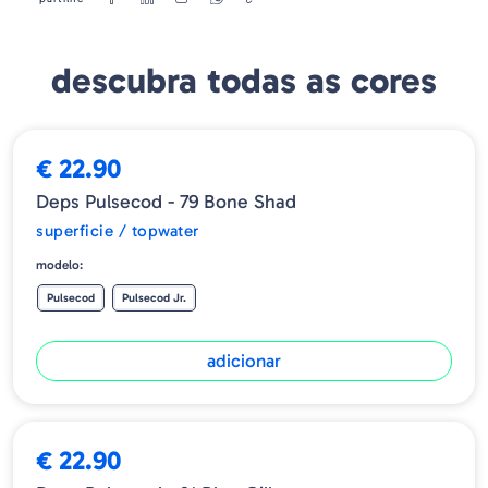
decisivamente. Deitado em superfícies planas, na ausência de ar,
ele produz uma oscilação delicada, semelhante à de um inseto
batendo as asas. Lagoas, lagos, pequenas sebes delimitadas por
descubra todas as cores
vegetação rasteira, águas abertas, estruturas submersas: graças à
sua microvibração espontânea, o Pulsecod tornar-se-á um
excepcional popper, o que lhe garantirá um emocionante jogo de
topwater.
€ 22.90
Deps Pulsecod - 79 Bone Shad
superficie / topwater
modelo:
Pulsecod
Pulsecod Jr.
adicionar
€ 22.90