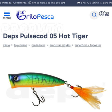
al Continental 📦 em compras acima dos 65€
🚛 ENVIOS GRÁTIS para Portugal 
PRODUTO
Deps Pulsecod 05 Hot Tiger
início
loja online
predadores
amostras rigidas
superficie / topwater