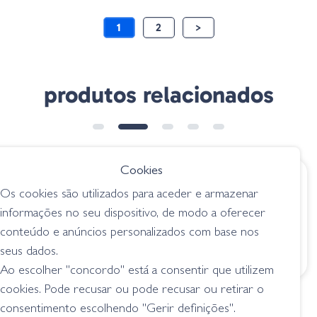
1
2
>
produtos relacionados
➕ OPÇÕES
Cookies
€ 22.25
€ 13.15
Os cookies são utilizados para aceder e armazenar
Evergreen Prop
Heddon Zara Puppy
informações no seu dispositivo, de modo a oferecer
Magic 95 - 265
- Natural Leopard
conteúdo e anúncios personalizados com base nos
Stealth Shad
Frog
seus dados.
superficie / topwater
superficie / topwater
Ao escolher "concordo" está a consentir que utilizem
cookies. Pode recusar ou pode recusar ou retirar o
consentimento escolhendo "Gerir definições".