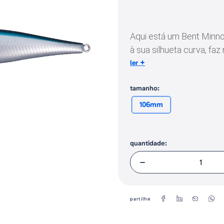
Identificação do fabricante e/ou em
conforme requerido no Regulamento 
Aqui está um Bent Minno
à sua silhueta curva, fa
+
uma ação que transcend
ler
De fato, seu corpo curv
tamanho:
em relação a qualquer i
ajuda de pequenos "lábio
106mm
de imitar os peixinhos 
sua capacidade de se m
quantidade:
Um poder esmagadoramen
indiferentes. No modo d
dardo rápido, auxiliado 
em curtas distâncias. O
em 3D, o que o torna em 
partilhe
imprevisivelmente na di