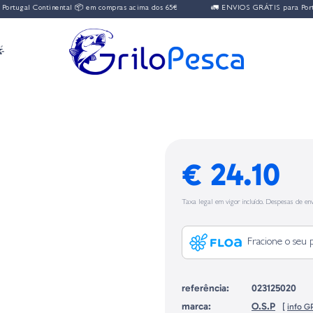
 Continental 📦 em compras acima dos 65€
🚛 ENVIOS GRÁTIS para Portugal Con

€ 24.10
Taxa legal em vigor incluído. Despesas de env
Fracione o seu 
referência:
023125020
marca:
O.S.P
[
info G