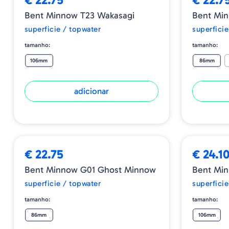
Bent Minnow T23 Wakasagi
Bent Min
superficie / topwater
superficie
tamanho:
tamanho:
106mm
86mm
adicionar
€ 22.75
€ 24.1
Bent Minnow G01 Ghost Minnow
Bent Mi
superficie / topwater
superficie
tamanho:
tamanho:
86mm
106mm