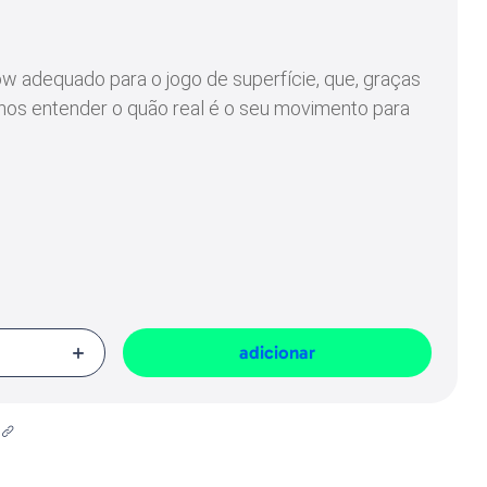
presa responsável da venda na União Europeia, dos produtos da marca,
Geral sobre a Segurança dos Produtos (GPSR):
w adequado para o jogo de superfície, que, graças
z nos entender o quão real é o seu movimento para
e o conceito de atração como o conhecemos.
o permite obter movimentos totalmente diferentes
sca padrão, que desenvolve sua natação com a
s". Além disso, essa silhueta é uma clara tentativa
de grama que vagam pela superfície, reproduzindo
over.
te atraente, ao qual os predadores não serão
e contorção contínua na superfície, graças ao seu
adicionar
por um flash hiper real, o Bent Minnow faz o melhor
 Bent Minnow hipnotiza predadores com sua ação
zigue-zague para cima e para baixo, 'lado a lado',
agonal, enquanto a pausa estática subsequente