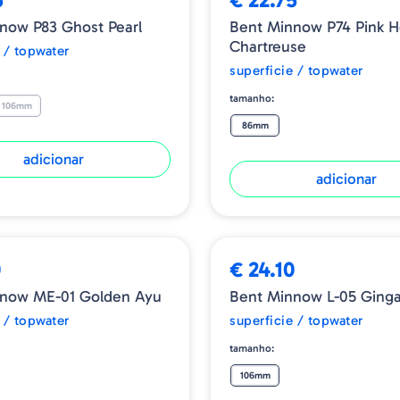
now P83 Ghost Pearl
Bent Minnow P74 Pink 
Chartreuse
 / topwater
superficie / topwater
tamanho:
106mm
86mm
adicionar
adicionar
0
€ 24.10
nnow ME-01 Golden Ayu
Bent Minnow L-05 Ging
 / topwater
superficie / topwater
tamanho:
106mm