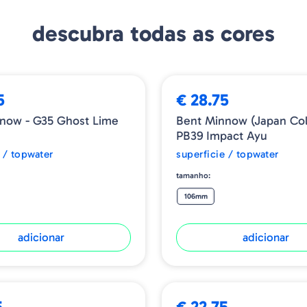
reproduz um peixe deitad
Além disso, também repr
descubra todas as cores
quando sentem que um p
permanecer inerte diante 
Em todas as suas varian
decepção viva, que se de
5
€ 28.75
vantagens incríveis na pa
now - G35 Ghost Lime
Bent Minnow (Japan Colo
PB39 Impact Ayu
 / topwater
superficie / topwater
tamanho:
106mm
adicionar
adicionar
5
€ 22.75