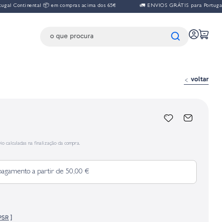
tinental 📦 em compras acima dos 65€
🚛 ENVIOS GRÁTIS para Portugal Contine
voltar
io calculadas na finalização da compra.
pagamento a partir de 50,00 €
PSR
]