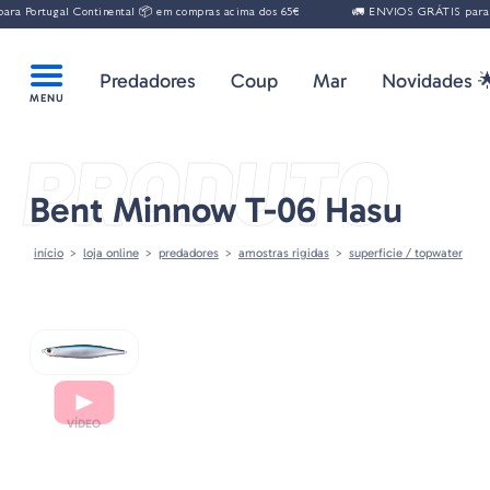
gal Continental 📦 em compras acima dos 65€
🚛 ENVIOS GRÁTIS para Portugal
Predadores
Coup
Mar
Novidades 
PRODUTO
Bent Minnow T-06 Hasu
início
loja online
predadores
amostras rigidas
superficie / topwater