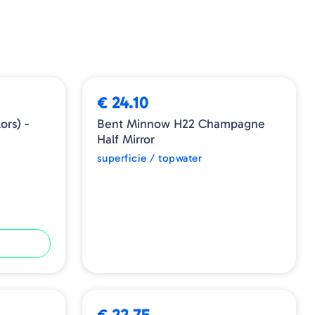
o na superfície, simulando um adversário fácil.
oduz a tentativa de escapar da superfície do capim
redador está chegando, o que não será capaz de
dessa letal "sirene".
ESGOTADO
tes, é uma atração única do gênero, uma verdadeira
staca por sua originalidade e permite obter
€ 24.10
isagem artificial.
rs) -
Bent Minnow H22 Champagne
Half Mirror
superficie / topwater
€ 22.75