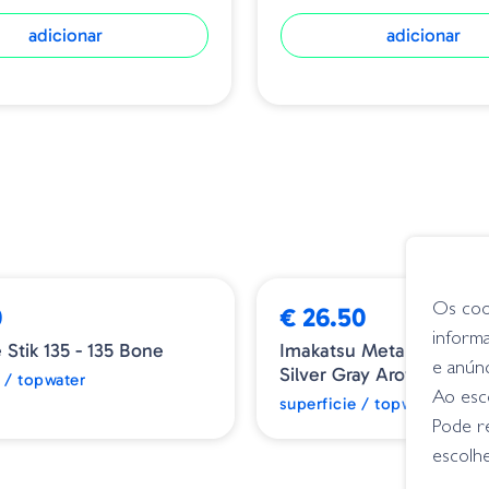
adicionar
adicionar
Os coo
0
€ 26.50
inform
e Stik 135 - 135 Bone
Imakatsu Metal Mouse - 843
e anún
Silver Gray Arowana
e / topwater
Ao esco
superficie / topwater
Pode r
escolhe