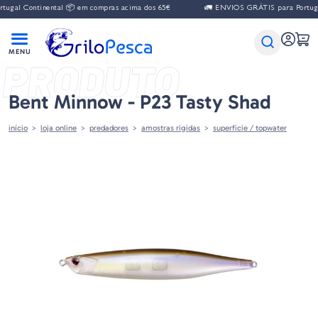
al Continental 📦 em compras acima dos 65€
🚛 ENVIOS GRÁTIS para Portugal C
PRODUTO
Bent Minnow - P23 Tasty Shad
início
loja online
predadores
amostras rigidas
superficie / topwater