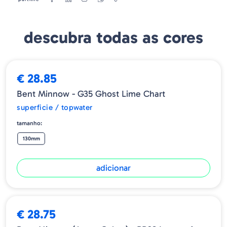
subsequente reproduz um peixe deitado na superfície, simulando
um adversário fácil.
Além disso, também reproduz a tentativa de escapar da superfície
descubra todas as cores
do capim quando sentem que um predador está chegando, o que
não será capaz de permanecer inerte diante dessa letal "sirene".
Em todas as suas variantes, é uma atração única do gênero, uma
verdadeira decepção viva, que se destaca por sua originalidade e
€ 28.85
permite obter vantagens incríveis na paisagem artificial.
Bent Minnow - G35 Ghost Lime Chart
superficie / topwater
tamanho:
130mm
adicionar
€ 28.75