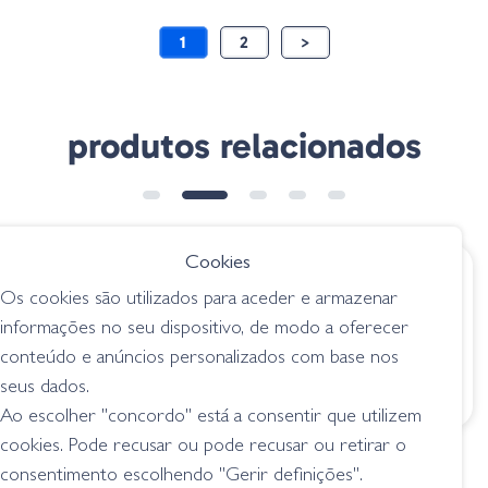
1
2
>
produtos relacionados
➕ OPÇÕES
Cookies
€ 19.95
€ 28.95
Os cookies são utilizados para aceder e armazenar
Lucky Craft Gunfish
Deps Buzzjet - 80
informações no seu dispositivo, de modo a oferecer
95 H3 - Ghost
Chrome Black Bass
conteúdo e anúncios personalizados com base nos
Minnow
superficie / topwater
seus dados.
superficie / topwater
Ao escolher "concordo" está a consentir que utilizem
cookies. Pode recusar ou pode recusar ou retirar o
consentimento escolhendo "Gerir definições".