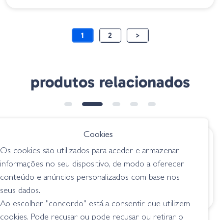
1
2
>
produtos relacionados
➕ OPÇÕES
Cookies
€ 37.85
€ 14.95
Os cookies são utilizados para aceder e armazenar
Megabass Giant
Amostra Hollow
informações no seu dispositivo, de modo a oferecer
Dog-X Baby Kingyo
Body Mouse 2"1/4
conteúdo e anúncios personalizados com base nos
MHB60T404 Black
superficie / topwater
seus dados.
superficie / topwater
Ao escolher "concordo" está a consentir que utilizem
cookies. Pode recusar ou pode recusar ou retirar o