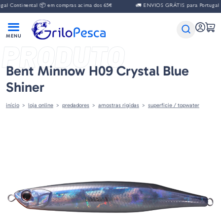
 Continental 📦 em compras acima dos 65€
🚛 ENVIOS GRÁTIS para Portugal Con
PRODUTO
Bent Minnow H09 Crystal Blue
Shiner
início
loja online
predadores
amostras rigidas
superficie / topwater