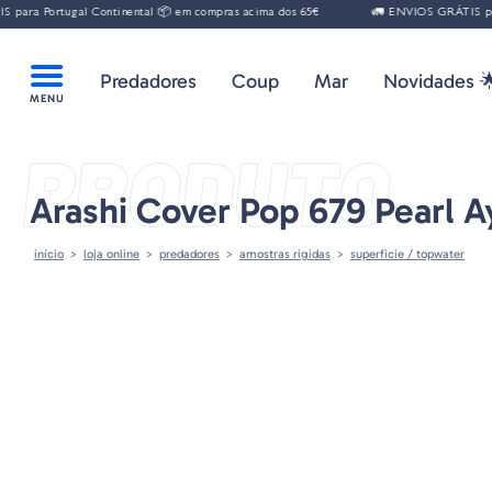
ara Portugal Continental 📦 em compras acima dos 65€
🚛 ENVIOS GRÁTIS para 
Predadores
Coup
Mar
Novidades 
PRODUTO
Arashi Cover Pop 679 Pearl A
início
loja online
predadores
amostras rigidas
superficie / topwater