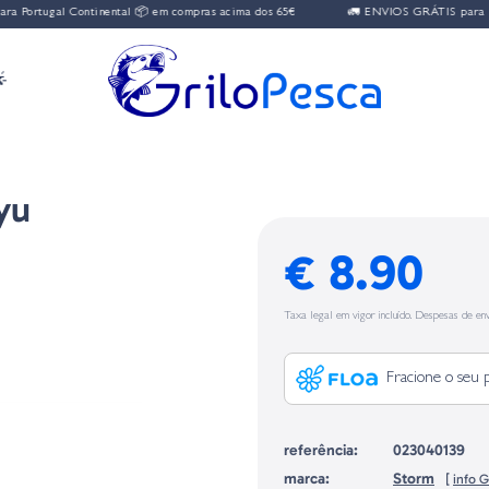
Portugal Continental 📦 em compras acima dos 65€
🚛 ENVIOS GRÁTIS para Port

yu
€ 8.90
Taxa legal em vigor incluído. Despesas de env
Fracione o seu 
referência:
023040139
marca:
Storm
[
info 