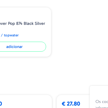
ver Pop 874 Black Silver
 / topwater
adicionar
➕ OPÇÕES
BESTSELLER
Os coo
0
€ 27.80