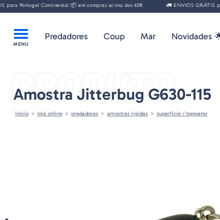
ara Portugal Continental 📦 em compras acima dos 65€
🚛 ENVIOS GRÁTIS para 
Predadores
Coup
Mar
Novidades 
PRODUTO
Amostra Jitterbug G630-115
início
loja online
predadores
amostras rigidas
superficie / topwater