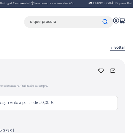
tugal Continental 📦 em compras acima dos 65€
🚛 ENVIOS GRÁTIS para Portuga
voltar
io calculadas na finalização da compra.
pagamento a partir de 50,00 €
fo GPSR
]