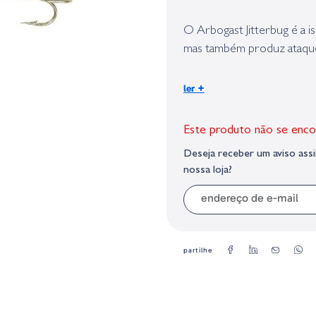
Identificação do fabricante e/ou em
conforme requerido no Regulamento 
O Arbogast Jitterbug é a is
mas também produz ataques
Peso:
+
ler
1/4 oz
Este produto não se enco
Deseja receber um aviso as
nossa loja?
partilhe