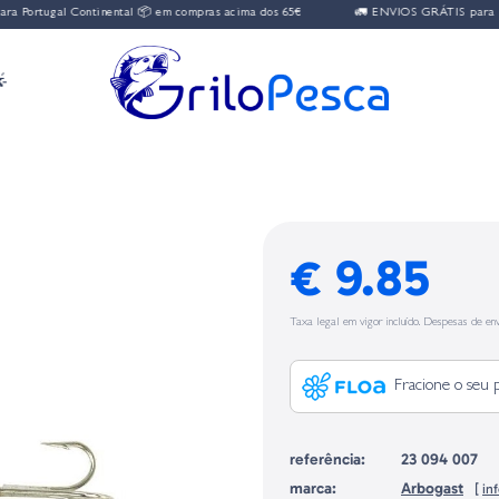
Portugal Continental 📦 em compras acima dos 65€
🚛 ENVIOS GRÁTIS para Por

€ 9.85
Taxa legal em vigor incluído. Despesas de env
Fracione o seu 
referência:
23 094 007
marca:
Arbogast
[
in