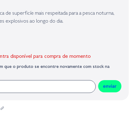
presa responsável da venda na União Europeia, dos produtos da marca,
Geral sobre a Segurança dos Produtos (GPSR):
ca de superficíe mais respeitada para a pesca noturna,
 explosivos ao longo do dia.
ntra disponível para compra de momento
sim que o produto se encontre novamente com stock na
enviar