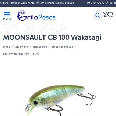
para Portugal Continental 📦 em compras acima dos 65€
🚛 ENVIOS GRÁTIS para
PRODUTO
MOONSAULT CB 100 Wakasagi
início
loja online
predadores
amostras rigidas
shallow crankbait (0 - 1,5 m)