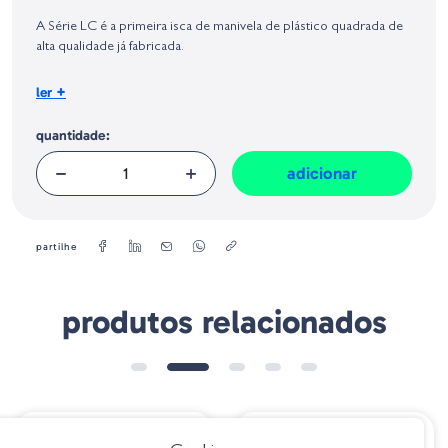
Identificação do fabricante e/ou empresa responsável da venda na União
Europeia, dos produtos da marca, conforme requerido no Regulamento
A Série LC é a primeira isca de manivela de plástico quadrada de
Geral sobre a Segurança dos Produtos (GPSR):
alta qualidade já fabricada.
Tamanho
+
ler
: 9 cm
Peso
: 40 g
quantidade:
Profundidade Máxima
: 6,5 m
adicionar
partilhe
produtos relacionados
➕ OPÇÕES
€ 16.95
€ 23.85