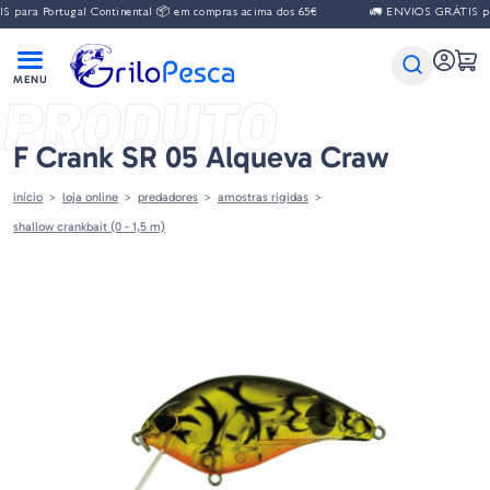
para Portugal Continental 📦 em compras acima dos 65€
🚛 ENVIOS GRÁTIS para
PRODUTO
F Crank SR 05 Alqueva Craw
início
loja online
predadores
amostras rigidas
shallow crankbait (0 - 1,5 m)