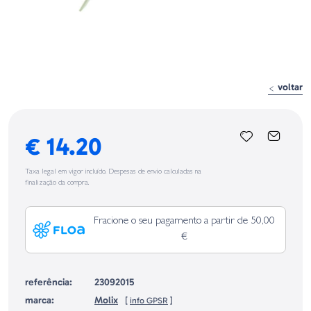
voltar
€ 14.20
Taxa legal em vigor incluído. Despesas de envio calculadas na
finalização da compra.
Fracione o seu pagamento a partir de 50,00
€
referência:
23092015
marca:
Molix
[
info GPSR
]