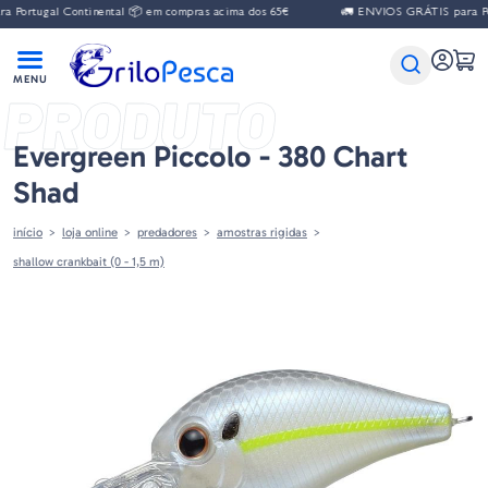
Portugal Continental 📦 em compras acima dos 65€
🚛 ENVIOS GRÁTIS para Port
PRODUTO
Evergreen Piccolo - 380 Chart
Shad
início
loja online
predadores
amostras rigidas
shallow crankbait (0 - 1,5 m)