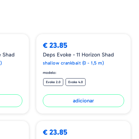
€ 23.85
e Shad
Deps Evoke - 11 Horizon Shad
)
shallow crankbait (0 - 1,5 m)
modelo:
Evoke 2.0
Evoke 4.0
adicionar
€ 23.85