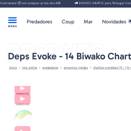
inental 📦 em compras acima dos 65€
🚛 ENVIOS GRÁTIS para Portugal Continen
Predadores
Coup
Mar
Novidades 
PRODUTO
Deps Evoke - 14 Biwako Char
início
loja online
predadores
amostras rigidas
shallow crankbait (0 - 1,5