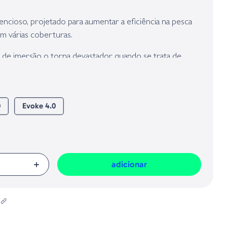
presa responsável da venda na União Europeia, dos produtos da marca,
Geral sobre a Segurança dos Produtos (GPSR):
encioso, projetado para aumentar a eficiência na pesca
m várias coberturas.
se de imersão o torna devastador quando se trata de
randes.
mpacto e pela sua densidade oferece uma ótima
ua câmara interna determina seu surgimento assim que
0
Evoke 4.0
o, garantindo um ótimo equilíbrio.
tal, além de movimentar muita água, faz com que
nadar e a obriga a evitar possíveis obstáculos.
adicionar