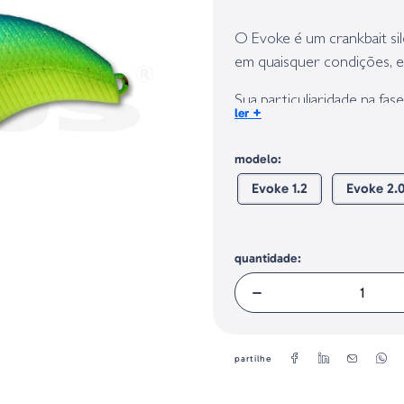
Identificação do fabricante e/ou em
conforme requerido no Regulamento 
O Evoke é um crankbait sil
em quaisquer condições, e
Sua particuliaridade na fa
+
ler
fazer reagir bass e pikes g
Possui um corpo muito co
modelo:
capacidade de fundição. S
Evoke 1.2
Evoke 2.
interrompe sua recuperaçã
Seu comprido babador fron
amostra volte à posição de 
quantidade:
partilhe