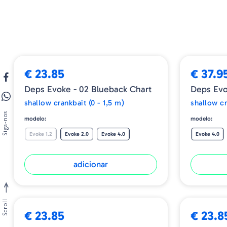
➕ OPÇÕES
€ 23.85
€ 37.9
Deps Evoke - 02 Blueback Chart
Deps Evo
shallow crankbait (0 - 1,5 m)
shallow cr
Siga-nos
modelo:
modelo:
Evoke 1.2
Evoke 2.0
Evoke 4.0
Evoke 4.0
adicionar
Scroll
€ 23.85
€ 23.8