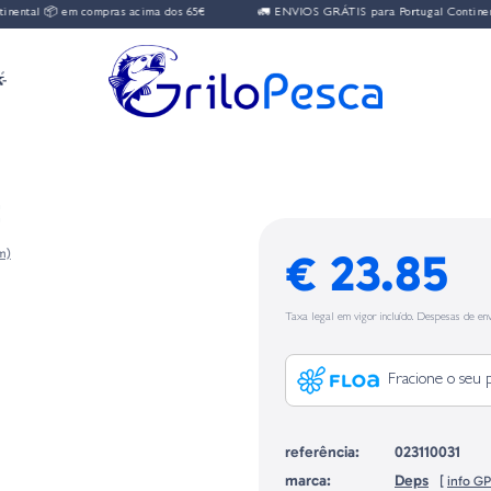
tal 📦 em compras acima dos 65€
🚛 ENVIOS GRÁTIS para Portugal Continental 

t
€ 23.85
 m)
Taxa legal em vigor incluído. Despesas de env
Fracione o seu 
referência:
023110031
marca:
Deps
[
info G