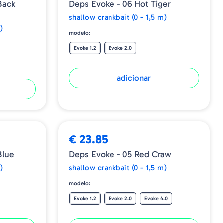
Back
Deps Evoke - 06 Hot Tiger
shallow crankbait (0 - 1,5 m)
)
modelo:
Evoke 1.2
Evoke 2.0
adicionar
€ 23.85
Blue
Deps Evoke - 05 Red Craw
)
shallow crankbait (0 - 1,5 m)
modelo:
Evoke 1.2
Evoke 2.0
Evoke 4.0