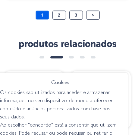
1
2
3
>
produtos relacionados
€ 12.80
€ 16.95
Cookies
Ima Square Bill - 194
MOONSAULT CB 50
Os cookies são utilizados para aceder e armazenar
Delta Fire Craw
Purple Neon
informações no seu dispositivo, de modo a oferecer
shallow crankbait (0 -
shallow crankbait (0 -
conteúdo e anúncios personalizados com base nos
1,5 m)
1,5 m)
seus dados.
Ao escolher "concordo" está a consentir que utilizem
cookies. Pode recusar ou pode recusar ou retirar o