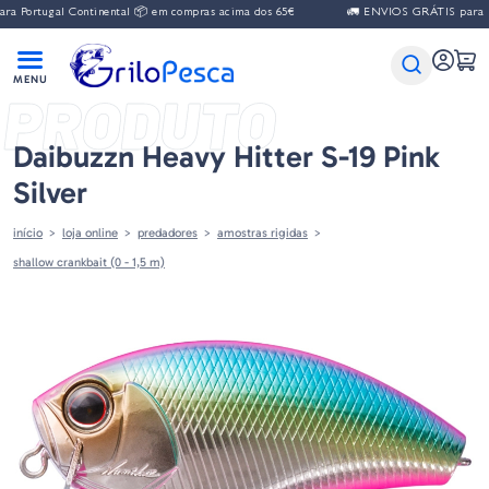
tugal Continental 📦 em compras acima dos 65€
🚛 ENVIOS GRÁTIS para Portuga
PRODUTO
Daibuzzn Heavy Hitter S-19 Pink
Silver
início
loja online
predadores
amostras rigidas
shallow crankbait (0 - 1,5 m)