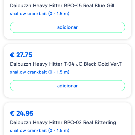
Daibuzzn Heavy Hitter RPO-45 Real Blue Gill
apelação, fingindo grande isca. E mesmo no
shallow crankbait (0 - 1,5 m)
local estreito que tem uma zona produtiva
limitada, o "duplo golpe pesado" realiza uma
adicionar
rápida reação ao fazer com que os basses
notem a atração instantaneamente.
-O DAI-BAZZIN 'HEAVY HITTER atrai muito os
€ 27.75
basses grandes e os faz morder em jogo raso
do verão ao outono e também trabalha na
Daibuzzn Heavy Hitter T-04 JC Black Gold Ver.T
pesca fluvial que requer apelo ao fluxo,
shallow crankbait (0 - 1,5 m)
escusado será dizer, condições como em
adicionar
águas barrentas, pouca luz , chuva.
-O DAI-BAZZIN 'HEAVY HITTER é uma
ESGOTADO
manivela de água com sistema barulhento
€ 24.95
que esconde energia explosiva na medida em
que a capacidade total é demonstrada.
Daibuzzn Heavy Hitter RPO-02 Real Bitterling
shallow crankbait (0 - 1,5 m)