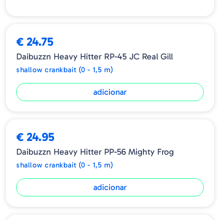
-Tamanho: 64mm
-Peso: 17gr
-Tipo: Floating
€ 24.75
-Anzois: #4
Daibuzzn Heavy Hitter RP-45 JC Real Gill
shallow crankbait (0 - 1,5 m)
adicionar
€ 24.95
Daibuzzn Heavy Hitter PP-56 Mighty Frog
shallow crankbait (0 - 1,5 m)
adicionar