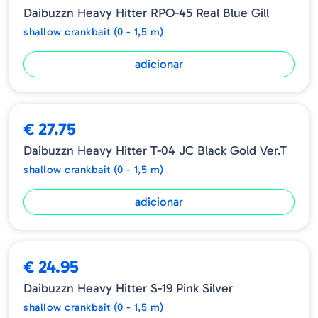
Daibuzzn Heavy Hitter RPO-45 Real Blue Gill
apelação, fingindo grande isca. E mesmo no
shallow crankbait (0 - 1,5 m)
local estreito que tem uma zona produtiva
limitada, o "duplo golpe pesado" realiza uma
adicionar
rápida reação ao fazer com que os basses
notem a atração instantaneamente.
-O DAI-BAZZIN 'HEAVY HITTER atrai muito os
€ 27.75
basses grandes e os faz morder em jogo raso
do verão ao outono e também trabalha na
Daibuzzn Heavy Hitter T-04 JC Black Gold Ver.T
pesca fluvial que requer apelo ao fluxo,
shallow crankbait (0 - 1,5 m)
escusado será dizer, condições como em
adicionar
águas barrentas, pouca luz , chuva.
-O DAI-BAZZIN 'HEAVY HITTER é uma
manivela de água com sistema barulhento
€ 24.95
que esconde energia explosiva na medida em
que a capacidade total é demonstrada.
Daibuzzn Heavy Hitter S-19 Pink Silver
shallow crankbait (0 - 1,5 m)