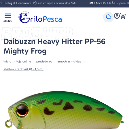
gal Continental 📦 em compras acima dos 65€
🚛 ENVIOS GRÁTIS para Portugal 
PRODUTO
Daibuzzn Heavy Hitter PP-56
Mighty Frog
início
loja online
predadores
amostras rigidas
shallow crankbait (0 - 1,5 m)