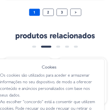
1
2
3
>
produtos relacionados
➕ OPÇÕES
€ 16.95
€ 12.95
Cookies
MOONSAULT CB 50
6th Sense Curve
Os cookies são utilizados para aceder e armazenar
Purple Neon
Finesse Squarebill -
informações no seu dispositivo, de modo a oferecer
Neon Sunfish
shallow crankbait (0 -
conteúdo e anúncios personalizados com base nos
1,5 m)
shallow crankbait (0 -
seus dados.
1,5 m)
Ao escolher "concordo" está a consentir que utilizem
cookies. Pode recusar ou pode recusar ou retirar o