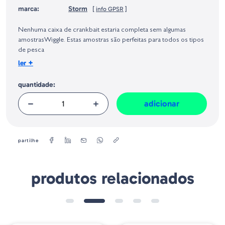
marca:
Storm
[
info GPSR
]
Identificação do fabricante e/ou empresa responsável da venda na União
Europeia, dos produtos da marca, conforme requerido no Regulamento
Nenhuma caixa de crankbait estaria completa sem algumas
Geral sobre a Segurança dos Produtos (GPSR):
amostrasWiggle. Estas amostras são perfeitas para todos os tipos
de pesca
+
ler
Peso:
3/8 oz
quantidade:
Tamanho:
5 cm
adicionar
partilhe
produtos relacionados
➕ OPÇÕES