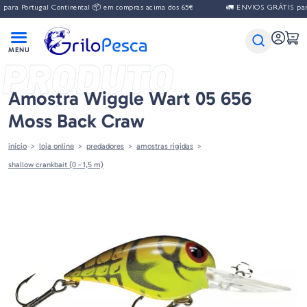
ra Portugal Continental 📦 em compras acima dos 65€
🚛 ENVIOS GRÁTIS para 
PRODUTO
Amostra Wiggle Wart 05 656
Moss Back Craw
início
loja online
predadores
amostras rigidas
shallow crankbait (0 - 1,5 m)