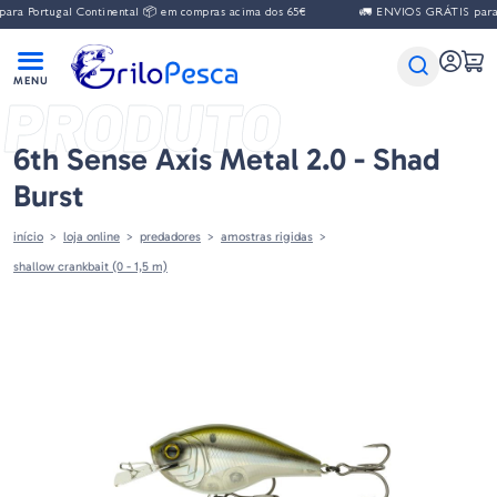
a Portugal Continental 📦 em compras acima dos 65€
🚛 ENVIOS GRÁTIS para Po
PRODUTO
6th Sense Axis Metal 2.0 - Shad
Burst
início
loja online
predadores
amostras rigidas
shallow crankbait (0 - 1,5 m)