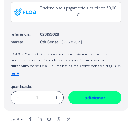
Fracione o seu pagamento a partir de 50,00
€
referência:
023159028
marca:
6th Sense
[
info GPSR
]
Identificação do fabricante e/ou empresa responsável da venda na União
Europeia, dos produtos da marca, conforme requerido no Regulamento
O AXIS Metal 2.0 é novo e aprimorado. Adicionamos uma
Geral sobre a Segurança dos Produtos (GPSR):
pequena pála de metal na boca para garantir um uso mais
duradouro de seu AXIS e uma batida mais forte debaixo d'água. A
nota também é 10% menor no AXIS Metal 2.0, o que lhe confere
+
ler
uma ação mais estável.
Mergulhando de 2 a 5 pés, a pála pivotante de patente pendente
quantidade:
do eixo permite que ele rastreie a verdade enquanto caça
aleatoriamente de um lado para o outro como um real baitfish. O
adicionar
resultado final é uma ação, som e vibração como nenhuma
amostra antes. Além disso, vem com fateixas premium e top de
linha e esquemas de pintura realistas para garantir que você
obtenha o melhor da embalagem.
partilhe
Tamanho: 68mm