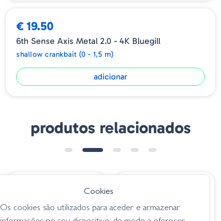
➕ OPÇÕES
€ 19.50
6th Sense Axis Metal 2.0 - 4K Bluegill
shallow crankbait (0 - 1,5 m)
adicionar
produtos relacionados
€ 21.85
€ 11.30
Cookies
Evergreen X-Over -
Amostra Sculpo MR
Os cookies são utilizados para aceder e armazenar
423 Ghost Threadfin
SCMRR-71