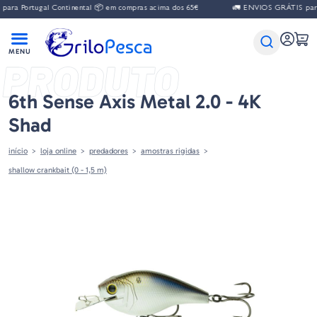
ra Portugal Continental 📦 em compras acima dos 65€
🚛 ENVIOS GRÁTIS para P
PRODUTO
6th Sense Axis Metal 2.0 - 4K
Shad
início
loja online
predadores
amostras rigidas
shallow crankbait (0 - 1,5 m)