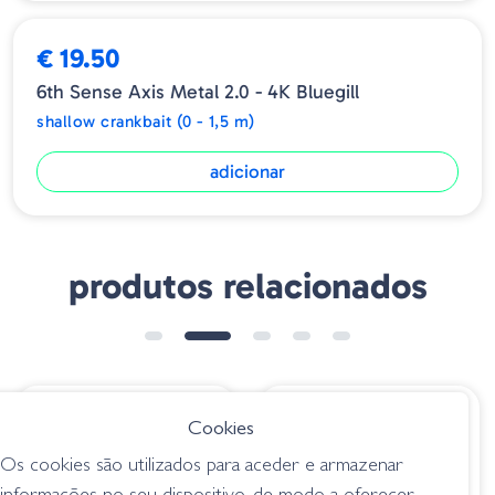
➕ OPÇÕES
€ 19.50
6th Sense Axis Metal 2.0 - 4K Bluegill
shallow crankbait (0 - 1,5 m)
adicionar
produtos relacionados
€ 8.80
€ 7.00
Cookies
Amostra Hot`n Tot
Amostra Wiggle
Os cookies são utilizados para aceder e armazenar
AH252 Rainbow-
Wart V86 Phantom