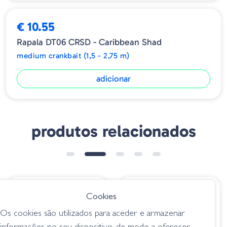
Ajustado à mão e testado em tanque
€ 10.55
Rapala DT06 CRSD - Caribbean Shad
medium crankbait (1,5 - 2,75 m)
adicionar
produtos relacionados
€ 22.35
€ 10.55
Cookies
Crankbait OSP Blitz
Rapala DT06 CRSD -
Os cookies são utilizados para aceder e armazenar
Max - RPO-45 Real
Caribbean Shad