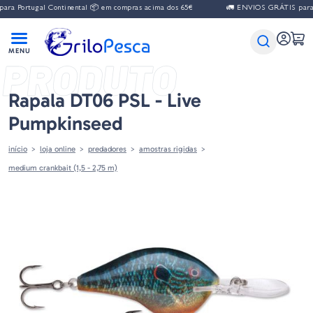
a Portugal Continental 📦 em compras acima dos 65€
🚛 ENVIOS GRÁTIS para Po
PRODUTO
Rapala DT06 PSL - Live
Pumpkinseed
início
loja online
predadores
amostras rigidas
medium crankbait (1,5 - 2,75 m)