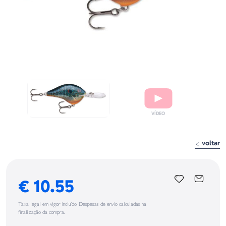
voltar
€ 10.55
Taxa legal em vigor incluído. Despesas de envio calculadas na
finalização da compra.