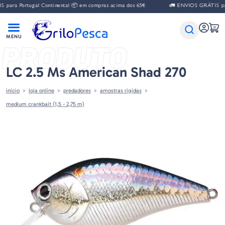
para Portugal Continental 📦 em compras acima dos 65€
🚛 ENVIOS GRÁTIS para
PRODUTO
LC 2.5 Ms American Shad 270
início
loja online
predadores
amostras rigidas
medium crankbait (1,5 - 2,75 m)