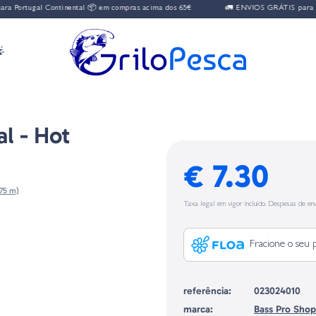
Portugal Continental 📦 em compras acima dos 65€
🚛 ENVIOS GRÁTIS para Port

l - Hot
€ 7.30
,75 m)
Taxa legal em vigor incluído. Despesas de env
Fracione o seu 
referência:
023024010
marca:
Bass Pro Shop