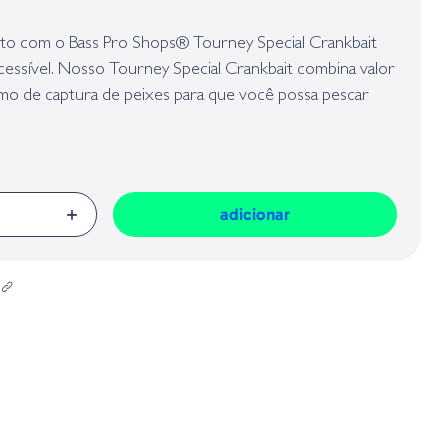
presa responsável da venda na União Europeia, dos produtos da marca,
Geral sobre a Segurança dos Produtos (GPSR):
ito com o Bass Pro Shops® Tourney Special Crankbait
acessível. Nosso Tourney Special Crankbait combina valor
o de captura de peixes para que você possa pescar
nheiro. Com um acabamento finamente detalhado, olhos
oucos peixes recusam, o Tourney Special Crankbait
eto com corpo moldado resistente.
adicionar