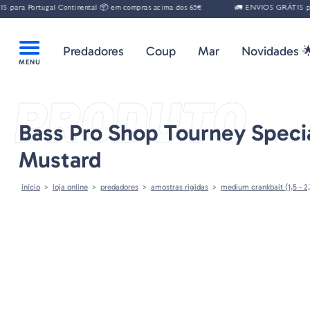
ara Portugal Continental 📦 em compras acima dos 65€
🚛 ENVIOS GRÁTIS para 
Predadores
Coup
Mar
Novidades 
PRODUTO
Bass Pro Shop Tourney Specia
Mustard
início
loja online
predadores
amostras rigidas
medium crankbait (1,5 - 2