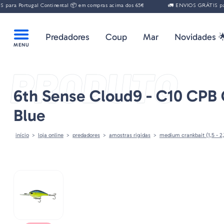
ra Portugal Continental 📦 em compras acima dos 65€
🚛 ENVIOS GRÁTIS para P
Predadores
Coup
Mar
Novidades 
PRODUTO
6th Sense Cloud9 - C10 CPB 
Blue
início
loja online
predadores
amostras rigidas
medium crankbait (1,5 - 2