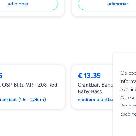
adicionar
adicionar
Os coo
5
€ 13.35
inform
t OSP Blitz MR - Z08 Red
Crankbait Bandit Series 
e anún
Baby Bass
Ao esco
ankbait (1,5 - 2,75 m)
medium crankbait (1,5 - 2,
Pode r
escolhe