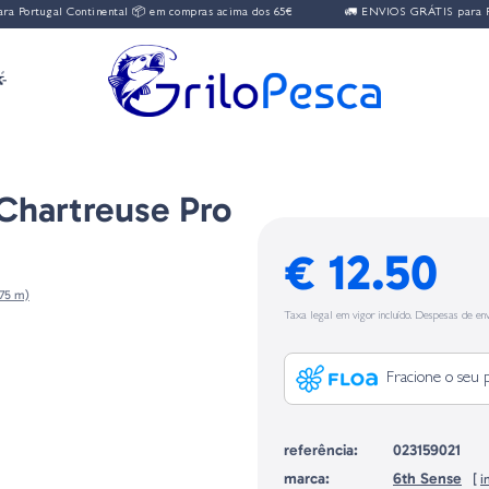
ortugal Continental 📦 em compras acima dos 65€
🚛 ENVIOS GRÁTIS para Portu

Chartreuse Pro
€ 12.50
,75 m)
Taxa legal em vigor incluído. Despesas de env
Fracione o seu 
referência:
023159021
marca:
6th Sense
[
i