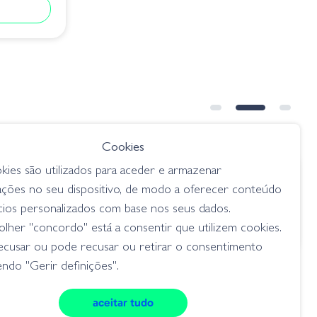
Cookies
kies são utilizados para aceder e armazenar
€ 12.80
ações no seu dispositivo, de modo a oferecer conteúdo
300 - 01
Ima Pin Jack 200 - 116 Tennessee
cios personalizados com base nos seus dados.
Shad
lher "concordo" está a consentir que utilizem cookies.
75 m)
medium crankbait (1,5 - 2,75 m)
ecusar ou pode recusar ou retirar o consentimento
ndo "Gerir definições".
aceitar tudo