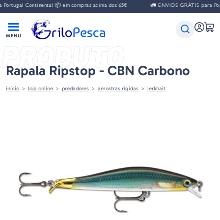
al Continental 📦 em compras acima dos 65€
🚛 ENVIOS GRÁTIS para Portugal 
PRODUTO
Rapala Ripstop - CBN Carbono
início
loja online
predadores
amostras rigidas
jerkbait