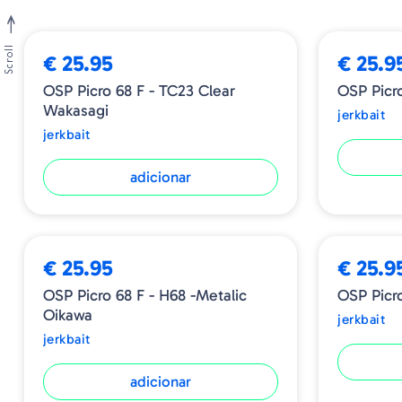
➕ OPÇÕES
BESTSELLER
Scroll
€ 25.95
€ 25.9
OSP Picro 68 F - TC23 Clear
OSP Picro
Wakasagi
jerkbait
jerkbait
adicionar
€ 25.95
€ 25.9
OSP Picro 68 F - H68 -Metalic
OSP Picro
Oikawa
jerkbait
jerkbait
adicionar