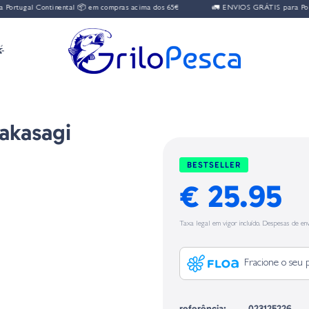
rtugal Continental 📦 em compras acima dos 65€
🚛 ENVIOS GRÁTIS para Portug

akasagi
BESTSELLER
€ 25.95
Taxa legal em vigor incluído. Despesas de env
Fracione o seu 
referência:
023125226