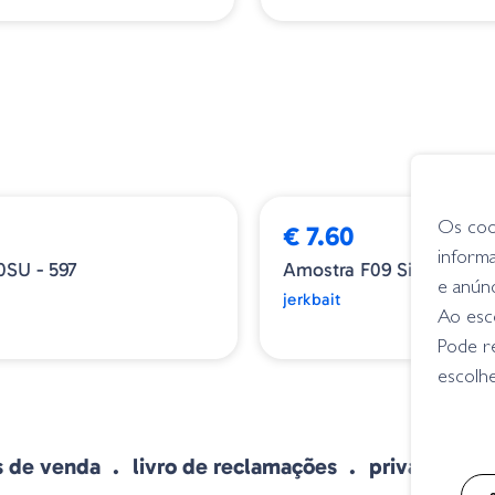
Os coo
€ 7.60
inform
0SU - 597
Amostra F09 Silver
e anún
jerkbait
Ao esco
Pode r
escolhe
s de venda
livro de reclamações
privacidade