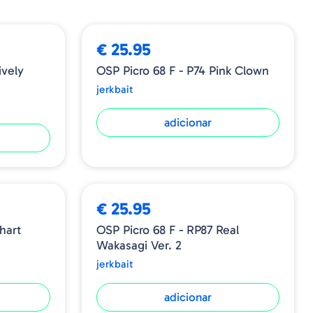
s de cauda. Sua postura flutuante é requintada. E os
uavemente a folga da linha eliminam a lógica de um bass
equeno peixe moribundo. Se você adicionar um
€ 25.95
rfície da água, ele mergulha com o som de popper ou
OSP Picro 68 F - P74 Pink Clown
o predatório do bass.
jerkbait
adicionar
€ 25.95
hart
OSP Picro 68 F - RP87 Real
Wakasagi Ver. 2
jerkbait
adicionar