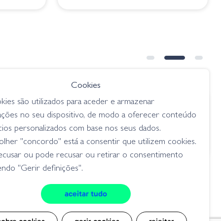
Cookies
kies são utilizados para aceder e armazenar
€ 24.95
ações no seu dispositivo, de modo a oferecer conteúdo
Amostra ZLB Shad Kaira 80SP 273
cios personalizados com base nos seus dados.
PW Site Magic
lher "concordo" está a consentir que utilizem cookies.
jerkbait
ecusar ou pode recusar ou retirar o consentimento
ndo "Gerir definições".
aceitar tudo
cookies