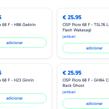
que brilham como barbatana
rolos finos que balançam s
seletivo ao produzir um p
5
€ 25.95
pequeno empurrão na supe
 68 F - H86 Gekirin
OSP Picro 68 F - TSL76 Lively
darter e estimula o instint
Flash Wakasagi
jerkbait
adicionar
Tamanho - 68 mm
adicionar
Peso - 4.4 gr.
Tipo - Floating
5
€ 25.95
 68 F - H23 Ginrin
OSP Picro 68 F - GH64 C
Back Ghost
jerkbait
adicionar
adicionar