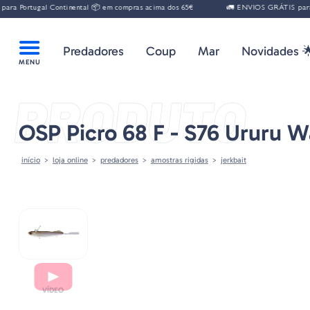
 Portugal Continental 📦 em compras acima dos 65€
🚛 ENVIOS GRÁTIS para Po
Predadores
Coup
Mar
Novidades 
PRODUTO
OSP Picro 68 F - S76 Ururu W
início
loja online
predadores
amostras rigidas
jerkbait