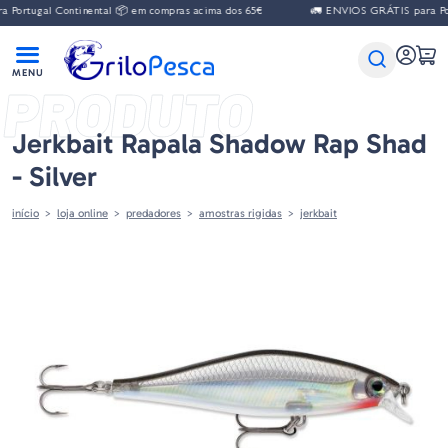
gal Continental 📦 em compras acima dos 65€
🚛 ENVIOS GRÁTIS para Portugal 
PRODUTO
Jerkbait Rapala Shadow Rap Shad
- Silver
início
loja online
predadores
amostras rigidas
jerkbait