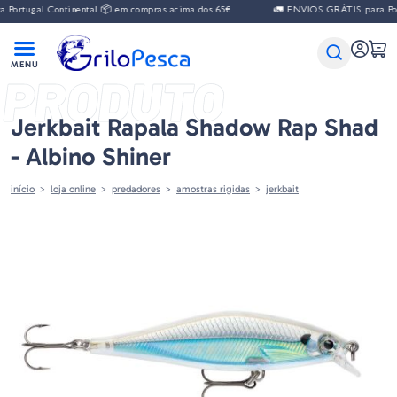
gal Continental 📦 em compras acima dos 65€
🚛 ENVIOS GRÁTIS para Portugal 
PRODUTO
Jerkbait Rapala Shadow Rap Shad
- Albino Shiner
início
loja online
predadores
amostras rigidas
jerkbait