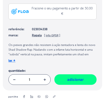
Fracione o seu pagamento a partir de 50,00
€
referência:
023034338
marca:
Rapala
[
info GPSR
]
Identificação do fabricante e/ou empresa responsável da venda na União
Europeia, dos produtos da marca, conforme requerido no Regulamento
Os peixes grandes não resistem à ação tentadora e lenta do novo
Geral sobre a Segurança dos Produtos (GPSR):
Shad Shadow Rap. Nadando com a infame luta horizontal e uma
"subida" vertical na pausa, imitam perfeitamente um shad em
apuros. O perfil maior oferece mais brilho e a opção de pescar
+
ler
desde uma pesca fina até uma recuperação mais agressiva.
Amarre um e veja os monstros que se escondem na escuridão.
quantidade:
Corpo de escamas texturado
adicionar
Cores translúcidas e mate
Curvas acentuadas da esquerda para a direita
Subida lenta na pausa
Bass e peixes desportivos de várias espécies
partilhe
Anzóis VMC® com fio fino e camber redondo em níquel preto