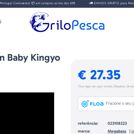
tugal Continental 📦 em compras acima dos 65€
🚛 ENVIOS GRÁTIS para Portug

n Baby Kingyo
€ 27.35
Taxa legal em vigor incluído. Despesas de env
Fracione o seu 
referência:
023108223
marca:
Megabass
[
i