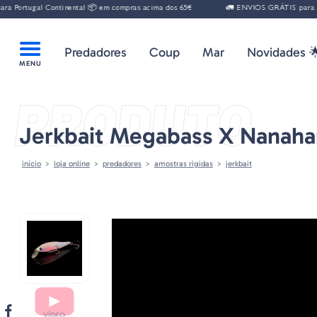
 Portugal Continental 📦 em compras acima dos 65€
🚛 ENVIOS GRÁTIS para Por
Predadores
Coup
Mar
Novidades 
PRODUTO
Jerkbait Megabass X Nanaha
início
loja online
predadores
amostras rigidas
jerkbait