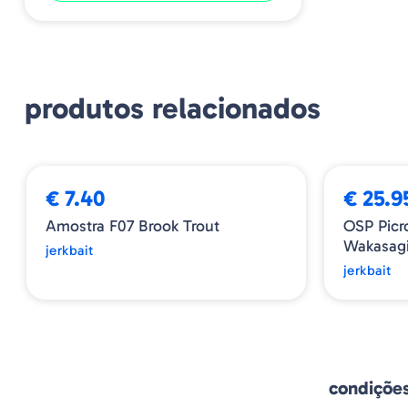
produtos relacionados
➕ OPÇÕES
€ 7.40
€ 25.9
Amostra F07 Brook Trout
OSP Picr
Wakasag
jerkbait
jerkbait
condiçõe