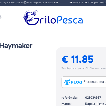
ontinental 📦 em compras acima dos 65€
🚛 ENVIOS GRÁTIS para Portugal Conti

 Haymaker
€ 11.85
Taxa legal em vigor incluído. Despesas de env
Fracione o seu 
referência:
023034367
marca:
Rapala
[
info