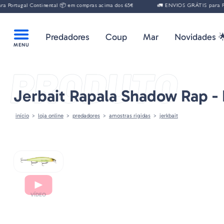
al Continental 📦 em compras acima dos 65€
🚛 ENVIOS GRÁTIS para Portugal C
Predadores
Coup
Mar
Novidades 
PRODUTO
Jerbait Rapala Shadow Rap -
início
loja online
predadores
amostras rigidas
jerkbait