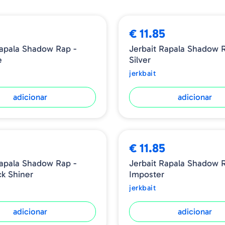
Tamanho - 11cm
Profundidade - 0.6-1.2 m
5
€ 11.85
Peso - 13g
Tipo - Slow Sinking
Rapala Shadow Rap -
Jerbait Rapala Shadow R
e
Silver
jerkbait
adicionar
adicionar
5
€ 11.85
Rapala Shadow Rap -
Jerbait Rapala Shadow R
k Shiner
Imposter
jerkbait
adicionar
adicionar