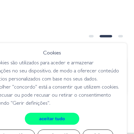
➕ OPÇÕES
Cookies
kies são utilizados para aceder e armazenar
€ 11.85
ações no seu dispositivo, de modo a oferecer conteúdo
ng
Jerbait Rapala Shadow Rap Deep
cios personalizados com base nos seus dados.
o Salad
- Albino Shiner
lher "concordo" está a consentir que utilizem cookies.
jerkbait
ecusar ou pode recusar ou retirar o consentimento
ndo "Gerir definições".
aceitar tudo
cookies