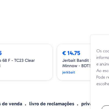
BESTSELLER
Os coo
5
€ 14.75
inform
o 68 F - TC23 Clear
Jerbait Bandit Suspendi
e anún
i
Minnow - BDTSMD02 Tac
Ao esco
jerkbait
Pode r
escolhe
s de venda
livro de reclamações
privacidade