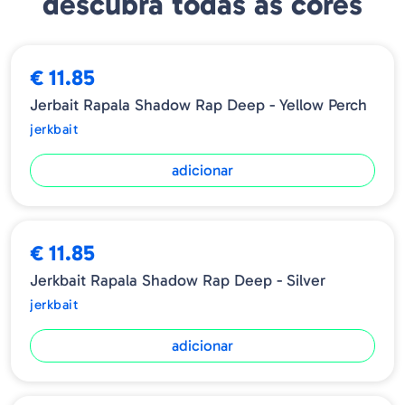
descubra todas as cores
Modelo - SDRD11
Tamanho - 11cm
Profundidade - 1.2-2.4 m
Peso - 13g
€ 11.85
Tipo - Slow Sinking
Jerbait Rapala Shadow Rap Deep - Yellow Perch
jerkbait
adicionar
€ 11.85
Jerkbait Rapala Shadow Rap Deep - Silver
jerkbait
adicionar