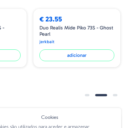
€ 23.55
 -
Duo Realis Mide Piko 73S - Ghost
Pearl
jerkbait
adicionar
Cookies
€ 7.60
kies são utilizados para aceder e armazenar