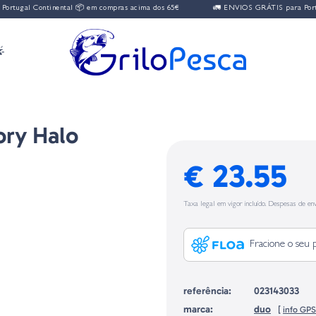
tugal Continental 📦 em compras acima dos 65€
🚛 ENVIOS GRÁTIS para Portug

ory Halo
€ 23.55
Taxa legal em vigor incluído. Despesas de env
Fracione o seu 
referência:
023143033
marca:
duo
[
info GP