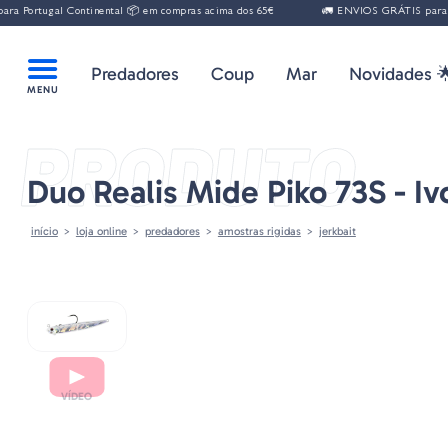
 Portugal Continental 📦 em compras acima dos 65€
🚛 ENVIOS GRÁTIS para Por
Predadores
Coup
Mar
Novidades 
PRODUTO
Duo Realis Mide Piko 73S - Iv
início
loja online
predadores
amostras rigidas
jerkbait