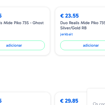
Tamanho - 73mm
Peso - 5.5g
5
€ 23.55
Tipo - Sinking
is Mide Piko 73S - Ghost
Duo Realis Mide Piko 73S
Silver/Gold RB
jerkbait
adicionar
adicionar
➕ OPÇÕES
NOVIDADE
5
€ 29.85
Os coo