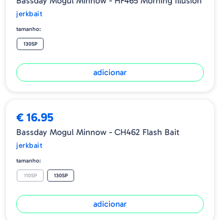
Bassday Mogul Minnow - HF465 Morning Illusion
jerkbait
tamanho:
130SP
adicionar
€ 16.95
Bassday Mogul Minnow - CH462 Flash Bait
jerkbait
tamanho:
110SP
130SP
adicionar