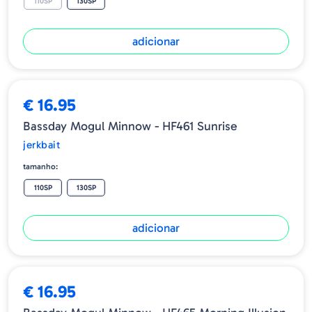
110SP
130SP
adicionar
€ 16.95
Bassday Mogul Minnow - HF461 Sunrise
jerkbait
tamanho:
110SP
130SP
adicionar
€ 16.95