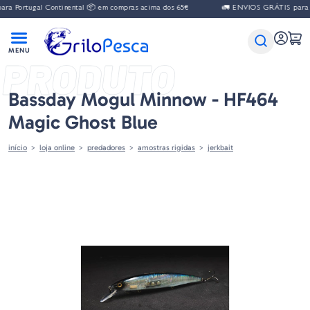
 Portugal Continental 📦 em compras acima dos 65€
🚛 ENVIOS GRÁTIS para Por
PRODUTO
Bassday Mogul Minnow - HF464
Magic Ghost Blue
início
loja online
predadores
amostras rigidas
jerkbait