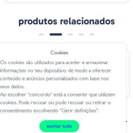
produtos relacionados
➕ OPÇÕES
ESGOTADO
Cookies
€ 27.75
€ 19.60
Os cookies são utilizados para aceder e armazenar
Megabass Vision
Duo Realis 100DR
informações no seu dispositivo, de modo a oferecer
Oneten Jr. - Baby
ADAZ 115 Ablette
conteúdo e anúncios personalizados com base nos
Kingyo
ND
seus dados.
jerkbait
jerkbait
Ao escolher "concordo" está a consentir que utilizem
cookies. Pode recusar ou pode recusar ou retirar o
consentimento escolhendo "Gerir definições".
condições de venda
livro de reclamações
aceitar tudo
privacidade
cookies