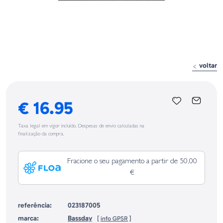
voltar
€ 16.95
Taxa legal em vigor incluído. Despesas de envio calculadas na
finalização da compra.
Fracione o seu pagamento a partir de 50,00
€
referência:
023187005
marca:
Bassday
[
info GPSR
]