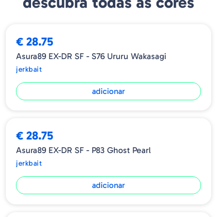
descubra todas as cores
Tipo - Slow Floating
Profundidade máximo - 4.2 m ( Efetivo 3.5~4 m )
€ 28.75
Asura89 EX-DR SF - S76 Ururu Wakasagi
jerkbait
adicionar
€ 28.75
Asura89 EX-DR SF - P83 Ghost Pearl
jerkbait
adicionar