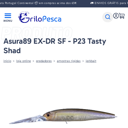
gal Continental 📦 em compras acima dos 65€
🚛 ENVIOS GRÁTIS para Portugal
PRODUTO
Asura89 EX-DR SF - P23 Tasty
Shad
início
loja online
predadores
amostras rigidas
jerkbait