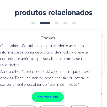
produtos relacionados
➕ OPÇÕES
Cookies
€ 19.95
€ 7.40
Os cookies são utilizados para aceder e armazenar
6th Sense Provoke
Amostra F07 Brook
informações no seu dispositivo, de modo a oferecer
106X Ghost Pro
Trout
conteúdo e anúncios personalizados com base nos
Shad
jerkbait
seus dados.
jerkbait
Ao escolher "concordo" está a consentir que utilizem
cookies. Pode recusar ou pode recusar ou retirar o
consentimento escolhendo "Gerir definições".
condições de venda
livro de reclamações
aceitar tudo
privacidade
cookies