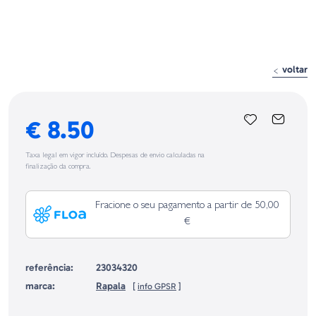
voltar
€ 8.50
Taxa legal em vigor incluído. Despesas de envio calculadas na
finalização da compra.
Fracione o seu pagamento a partir de 50,00
€
referência:
23034320
marca:
Rapala
[
info GPSR
]
Identificação do fabricante e/ou empresa responsável da venda na União
Europeia, dos produtos da marca, conforme requerido no Regulamento