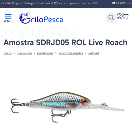
 GRÁTIS para Portugal Continental 📦 em compras acima dos 65€
🚛 ENVIOS GRÁ
PRODUTO
Amostra SDRJD05 ROL Live Roach
início
loja online
predadores
amostras rigidas
jerkbait