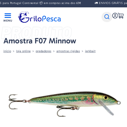
para Portugal Continental 📦 em compras acima dos 65€
🚛 ENVIOS GRÁTIS para
PRODUTO
Amostra F07 Minnow
início
loja online
predadores
amostras rigidas
jerkbait