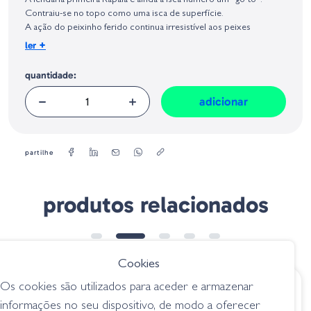
A lendária primeira Rapala e ainda a isca número um “go-to”.
Geral sobre a Segurança dos Produtos (GPSR):
Contraiu-se no topo como uma isca de superfície.
A ação do peixinho ferido continua irresistível aos peixes
predadores em todos os continentes o mundo.
+
ler
Peso:
quantidade:
4 g
Tamanho:
7 cm
adicionar
partilhe
produtos relacionados
Cookies
Os cookies são utilizados para aceder e armazenar
€ 8.95
€ 7.60
informações no seu dispositivo, de modo a oferecer