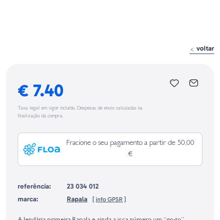
voltar
€ 7.40
Taxa legal em vigor incluído. Despesas de envio calculadas na
finalização da compra.
Fracione o seu pagamento a partir de 50,00
€
referência:
23 034 012
marca:
Rapala
[
info GPSR
]
Identificação do fabricante e/ou empresa responsável da venda na União
Europeia, dos produtos da marca, conforme requerido no Regulamento