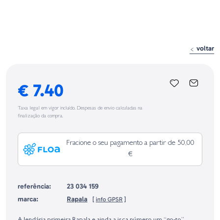
voltar
€ 7.40
Taxa legal em vigor incluído. Despesas de envio calculadas na
finalização da compra.
Fracione o seu pagamento a partir de 50,00
€
referência:
23 034 159
marca:
Rapala
[
info GPSR
]
Identificação do fabricante e/ou empresa responsável da venda na União
Europeia, dos produtos da marca, conforme requerido no Regulamento