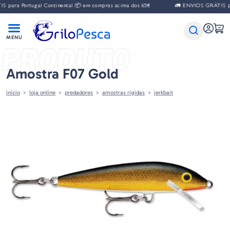
 para Portugal Continental 📦 em compras acima dos 65€
🚛 ENVIOS GRÁTIS par
PRODUTO
Amostra F07 Gold
início
loja online
predadores
amostras rigidas
jerkbait