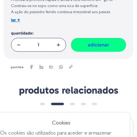
A lendária primeira Rapala e ainda a isca número um “go-to”.
Geral sobre a Segurança dos Produtos (GPSR):
Contraiu-se no topo como uma isca de superfície.
A ação do peixinho ferido continua irresistível aos peixes
predadores em todos os continentes o mundo.
+
ler
Peso:
quantidade:
4 g
Tamanho:
7 cm
adicionar
partilhe
produtos relacionados
Cookies
€ 29.85
€ 7.60
Os cookies são utilizados para aceder e armazenar