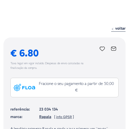
voltar
€ 6.80
Taxa legal em vigor incluído. Despesas de envio calculadas na
finalização da compra.
Fracione o seu pagamento a partir de 50,00
€
referência:
23 034 134
marca:
Rapala
[
info GPSR
]
Identificação do fabricante e/ou empresa responsável da venda na União
Europeia, dos produtos da marca, conforme requerido no Regulamento