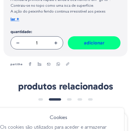
A lendária primeira Rapala e ainda a isca número um “go-to”.
Geral sobre a Segurança dos Produtos (GPSR):
Contraiu-se no topo como uma isca de superfície.
A ação do peixinho ferido continua irresistível aos peixes
predadores em todos os continentes o mundo.
+
ler
Peso:
quantidade:
3 g
Tamanho:
5 cm
adicionar
partilhe
produtos relacionados
Cookies
€ 8.95
€ 7.95
Os cookies são utilizados para aceder e armazenar